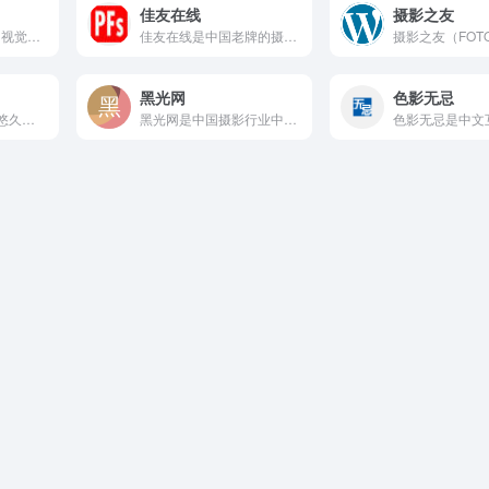
佳友在线
摄影之友
500px摄影社区是由视觉中国与国际知名图片社区500px...
佳友在线是中国老牌的摄影爱好者网上家园，自1998年创立以来...
黑光网
色影无忌
Flickr是全球历史最悠久、规模最大的照片社交网站之一，由...
黑光网是中国摄影行业中专注于商业摄影领域的专业平台，长期服务...