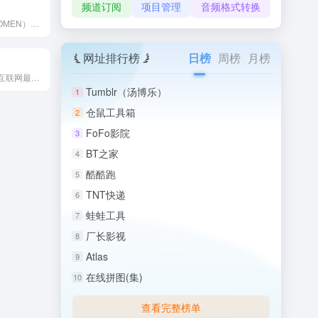
频道订阅
项目管理
音频格式转换
摄影之友（FOTOMEN）是国内知名的摄影综合媒体平台，以P...
网址排行榜
日榜
周榜
月榜
色影无忌是中文互联网最具影响力的影像生活门户，自创立以来始终...
Tumblr（汤博乐）
1
仓鼠工具箱
2
FoFo影院
3
BT之家
4
酷酷跑
5
TNT快递
6
蛙蛙工具
7
厂长影视
8
Atlas
9
在线拼图(集)
10
查看完整榜单