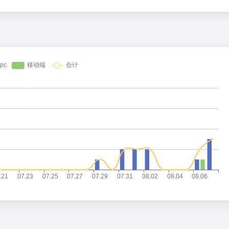
36氪
1
2
扎克伯格，跟DeepSeek拼了
3
星巴克卖身、库迪踩刹车，只有瑞幸
4
5
花800块钱找点罪受
6
乳企半年报预告冰火两重天：上游回
7
DeepSeek也扛不住了？API降价
8
谷歌最重要的人，离职去做的“Loop
9
23岁OpenAI天才少女，也走了
10