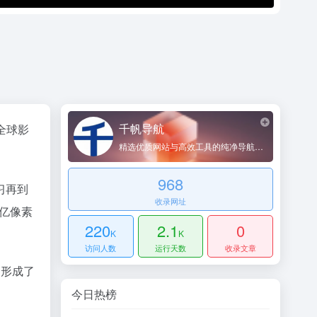
千帆导航
全球影
精选优质网站与高效工具的纯净导航平台
968
习再到
收录网址
亿像素
220
2.1
0
K
K
访问人数
运行天数
收录文章
，形成了
。
今日热榜