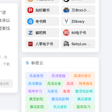
知轩藏书
万本txt小说下载网
"进
收录以
奇书网
Zlibrary
需要找
贼吧网
80电子书
八零电子书
SaltyLeo 的书架
制，在
标签云
除，千帆
高速推理
高清视频
高清纪录片
高清播放
高清全集
高清
驾考报名
l转载请注明
驾考学习
马赛克
食谱
飘雪电影网
飘雪影院
飘花电影网
飘花播播
飘花影院
风光摄影
题库练习