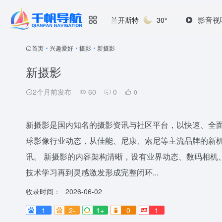
影音视
兰开斯特
30°
首页
•
兴趣爱好
•
摄影
•
新摄影
新摄影
2个月前发布
60
0
0
新摄影是国内知名的摄影资讯与社区平台，以快速、全
球影像行业动态，从佳能、尼康、索尼等主流品牌的新
讯。 新摄影的内容架构清晰，设有业界动态、数码相机
技术学习再到灵感激发形成完整闭环...
收录时间：
2026-06-02
1
2-
1+
0
1