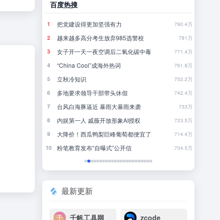
百度热搜
哔哩
刚刚，GPT-5.6全员免费！下一代巨兽Astra打响闪电战
把党建设得更加坚强有力
当
1
1
13
790.4万
8点1氪丨DeepSeek宣布大幅涨价；贾国龙再创业，开店“天边羊多”；河南试行周五下午弹性离岗
越来越多高分考生放弃985选警校
《
2
2
15
781万
女子开一天一夜空调后二氧化碳中毒
完
3
3
14
771.4万
不敢停
“China Cool”成海外热词
你
4
4
27
761.8万
DeepSeek刚宣布涨价，小扎立马“拼命”：Meta新模型打出更低骨折价，但要一点“数据税”
立秋冷知识
5
5
14
752.2万
多地要求领导干部带头休假
《
6
6
17
742.4万
暖，下游分化
台风白海豚逼近 暴雨大暴雨来袭
还
7
7
2
733万
后又将大幅涨价
内娱第一人 戚薇开放形象AI授权
大
8
8
2
723.5万
”有多重要？
大降价！西瓜鸭梨巨峰葡萄都便宜了
欢
9
9
26
714.4万
粉笔教育发布“自曝式”公开信
10
10
3
704.5万
最新更新
千帆工具网
zcode