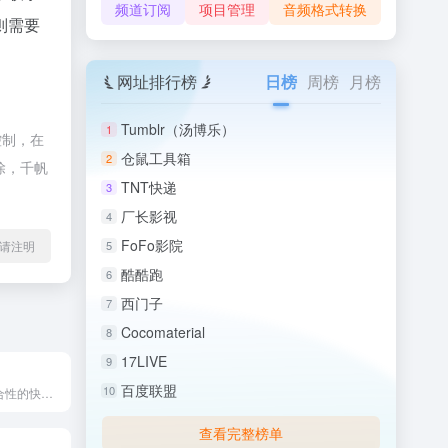
频道订阅
项目管理
音频格式转换
则需要
网址排行榜
日榜
周榜
月榜
Tumblr（汤博乐）
1
控制，在
仓鼠工具箱
2
除，千帆
TNT快递
3
厂长影视
4
FoFo影院
l转载请注明
5
酷酷跑
6
西门子
7
Cocomaterial
8
17LIVE
9
百度联盟
10
快递100——综合性的快递查询与物流服务平台。 快递100是...
查看完整榜单