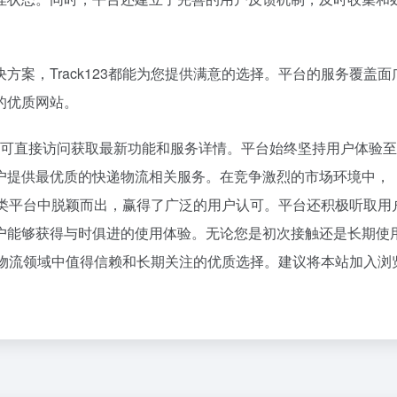
百度热搜
刚刚，GPT-5.6全员免费！下一代巨兽Astra打响闪电战
把党建设得更加坚强有力
1
13
8点1氪丨DeepSeek宣布大幅涨价；贾国龙再创业，开店“天边羊多”；河南试行周五下午弹性离岗
越来越多高分考生放弃985选警校
2
15
案，Track123都能为您提供满意的选择。平台的服务覆盖面
跟DeepSeek拼了
女子开一天一夜空调后二氧化碳中
3
14
的优质网站。
身、库迪踩刹车，只有瑞幸不敢停
“China Cool”成海外热词
4
27
DeepSeek刚宣布涨价，小扎立马“拼命”：Meta新模型打出更低骨折价，但要一点“数据税”
立秋冷知识
5
14
.com，用户可直接访问获取最新功能和服务详情。平台始终坚持用户体验
钱找点罪受
多地要求领导干部带头休假
6
17
户提供最优质的快递物流相关服务。在竞争激烈的市场环境中，
报预告冰火两重天：上游回暖，下游分化
台风白海豚逼近 暴雨大暴雨来袭
7
2
在同类平台中脱颖而出，赢得了广泛的用户认可。平台还积极听取用
eek也扛不住了？API降价后又将大幅涨价
内娱第一人 戚薇开放形象AI授权
8
2
户能够获得与时俱进的使用体验。无论您是初次接触还是长期使
的人，离职去做的“Loop”有多重要？
大降价！西瓜鸭梨巨峰葡萄都便宜
9
26
快递物流领域中值得信赖和长期关注的优质选择。建议将本站加入浏
enAI天才少女，也走了
粉笔教育发布“自曝式”公开信
10
3