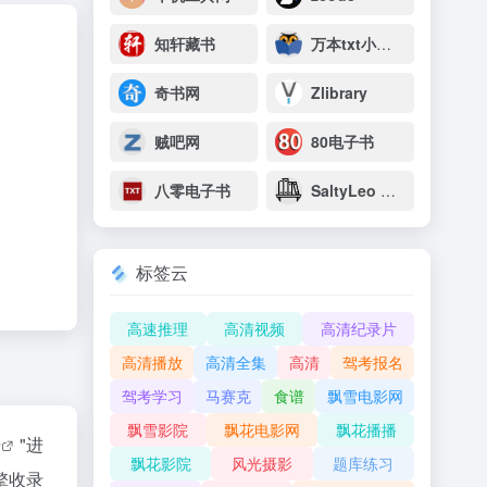
知轩藏书
万本txt小说下载网
奇书网
Zlibrary
贼吧网
80电子书
八零电子书
SaltyLeo 的书架
标签云
高速推理
高清视频
高清纪录片
高清播放
高清全集
高清
驾考报名
驾考学习
马赛克
食谱
飘雪电影网
飘雪影院
飘花电影网
飘花播播
据
"进
飘花影院
风光摄影
题库练习
擎收录