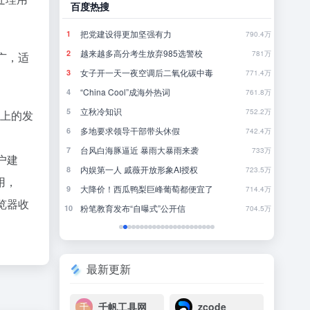
哔哩哔哩
豆瓣
当我被外星人取代
林
1
1
790.4万
317.1万
《最讨厌复联の一集》
行
2
2
781万
639.6万
广，适
毒
完蛋！我被男同学包围了
来
3
3
771.4万
592.2万
你说偷吃零食被发现会死是吗？
4
4
761.8万
624.6万
《雾海之下》首曝PV｜贪吃无罪，撤离万岁！
近
5
5
752.2万
590.8万
至上的发
《原神》奥黛塔角色PV——「柔雪的幻象」
一
6
6
742.4万
134.8万
还来！！！！！！！！！！！
把
7
7
733万
255.7万
户建
大家还想看我搬空什么店
我
8
8
723.5万
828.1万
用，
了
欢迎来到研究生的世界
国内
9
9
714.4万
616.8万
览器收
美利坚糖门黄油大胃袋VS国产味真族良子板面长老
去
10
10
704.5万
360.7万
最新更新
千帆工具网
zcode