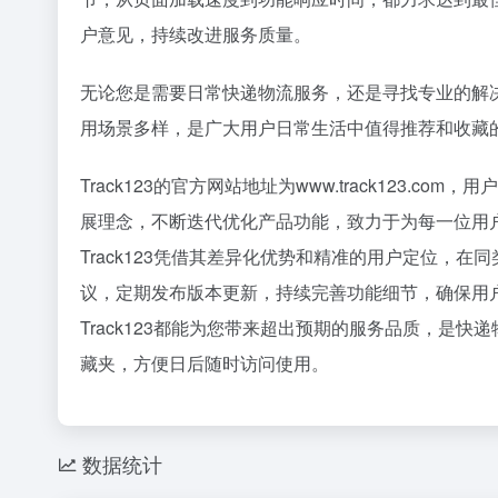
36氪
户意见，持续改进服务质量。
1
2
无论您是需要日常快递物流服务，还是寻找专业的解决方
扎克伯格，
3
用场景多样，是广大用户日常生活中值得推荐和收藏
星巴克卖
4
5
Track123的官方网站地址为www.track123
花800块
6
展理念，不断迭代优化产品功能，致力于为每一位用
乳企半年
7
Track123凭借其差异化优势和精准的用户定位，
DeepS
8
议，定期发布版本更新，持续完善功能细节，确保用
谷歌最重要
9
Track123都能为您带来超出预期的服务品质，是
23岁Op
10
藏夹，方便日后随时访问使用。
数据统计