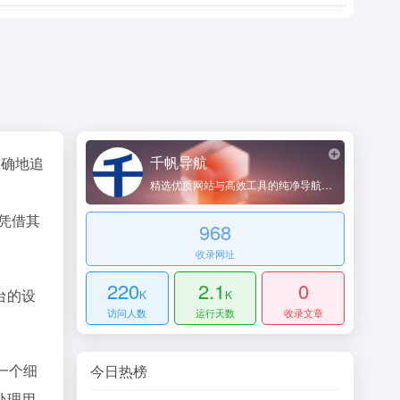
千帆导航
准确地追
精选优质网站与高效工具的纯净导航平台
3凭借其
968
收录网址
220
2.1
0
台的设
K
K
访问人数
运行天数
收录文章
一个细
今日热榜
处理用