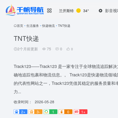
影音视
兰开斯特
34°
首页
•
生活服务
•
快递物流
•
TNT快递
TNT快递
2个月前更新
75
0
0
Track123——Track123 是一家专注于全球物
确地追踪包裹和物流信息。。 Track123是快递物流
的代表性网站之一，Track123凭借其稳定的服务质量
力...
收录时间：
2026-05-28
2+
3-
1
0
1+