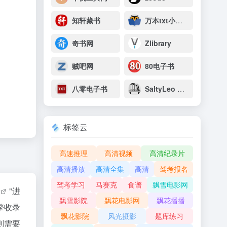
知轩藏书
万本txt小说下载网
奇书网
Zlibrary
贼吧网
80电子书
八零电子书
SaltyLeo 的书架
标签云
高速推理
高清视频
高清纪录片
高清播放
高清全集
高清
驾考报名
驾考学习
马赛克
食谱
飘雪电影网
据
"进
飘雪影院
飘花电影网
飘花播播
擎收录
飘花影院
风光摄影
题库练习
则需要