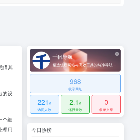
千帆导航
精选优质网站与高效工具的纯净导航平台
凭借其
968
收录网址
台的设
221
2.1
0
K
K
访问人数
运行天数
收录文章
一个细
处理用
今日热榜