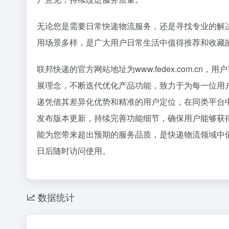
36氪
无论您是需要日常快递物流服务，还是寻找专业的解
1
2
用场景多样，是广大用户日常生活中值得推荐和收藏
花800块
3
联邦快递的官方网站地址为www.fedex.com.
OpenA
4
24小时
5
展理念，不断迭代优化产品功能，致力于为每一位用
6
递凭借其差异化优势和精准的用户定位，在同类平台
赵祺握住
7
发布版本更新，持续完善功能细节，确保用户能够获
五路玩家
8
能为您带来超出预期的服务品质，是快递物流领域中
Space
9
日后随时访问使用。
梁文锋，告
10
数据统计