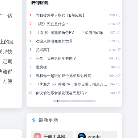
哔哩哔哩
豆瓣
广，适
当我被外星人取代【B萌应援】
怎
1
1
790.4万
329.7万
《死》死亡是什么？
你
2
2
780.9万
216.8万
《原神》奥黛塔角色PV——「柔雪的幻象」
一
3
3
771.4万
187.4万
至上的发
欢迎来到研究生的世界
4
4
761.9万
773.8万
犯罪高手
林
5
5
752.2万
276.4万
联邦快
完蛋！我被男同学包围了
行
6
6
742.9万
691.8万
，定期
发烧梗
来
7
7
733万
96.9万
快递都
当和你一起玩的那个兄弟延迟过高：
8
8
723.8万
564.1万
，方便
《雾海之下》首曝PV｜贪吃无罪，撤离万岁！
近一
9
9
713.6万
594.5万
你说偷吃零食被发现会死是吗？
一
10
10
704.4万
739.6万
最新更新
千帆工具网
zcode