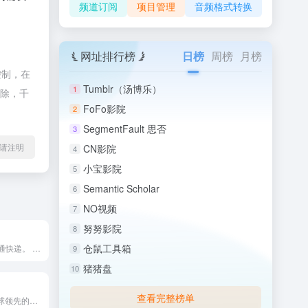
频道订阅
项目管理
音频格式转换
网址排行榜
日榜
周榜
月榜
控制，在
Tumblr（汤博乐）
1
删除，千
FoFo影院
2
SegmentFault 思否
3
l转载请注明
CN影院
4
小宝影院
5
Semantic Scholar
6
NO视频
7
努努影院
8
仓鼠工具箱
申通快递——申通快递。 申通快递是快递物流领域的知名平台，为...
9
猪猪盘
10
查看完整榜单
TNT快递——全球领先的快递和物流服务提供商。 TNT快递是...