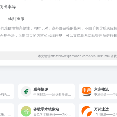
、跳出率等！
特别声明
接的准确性和完整性，同时，对于该外部链接的指向，不由千帆导航实际
，都属于合规合法，后期网页的内容如出现违规，可以直接联系网站管理员进行
本文地址https://www.qianfandh.com/sites/1891.htm
联邦快递
京东物流
澳通跨境——亚马逊FBA头程物流,FBA欧美专线,FBA海运...
中国邮政——给据邮件跟踪查询系统。 中国邮政是快递物流领域的...
谷歌学术镜像站
万邦速达
韵达速递——韵达速递。 韵达速递是快递物流领域的知名平台，为...
谷歌学术镜像站——Google学术搜索镜像网站。 谷歌学术镜...