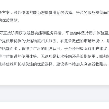
百度热搜
决方案，联邦快递都能为您提供满意的选择。平台的服务覆盖面
刚刚，GPT-5.6全员免费！下一代巨兽Astra打响闪电战
奋力开创中国式现代化建设新局面
1
43
8点1氪丨DeepSeek宣布大幅涨价；贾国龙再创业，开店“天边羊多”；河南试行周五下午弹性离岗
飞机票免费退改真的来了
2
27
的优质网站。
钱找点罪受
台风白海豚已进入24小时警戒线
3
48
cn，用户可直接访问获取最新功能和服务详情。平台始终坚持用户体验
I 音箱：果味设计，但比苹果多走一步
未来五年中国民航重磅规划出炉
4
3
健身房里，泡满了待业的年轻人
胡彦斌获《歌手2026》歌王
5
16
户提供最优质的快递物流相关服务。在竞争激烈的市场环境中，
OpenAI首款AI硬件，为什么是个没有屏幕的「甜甜圈」
拼豆有多火 一公里内能有40家店
6
17
中脱颖而出，赢得了广泛的用户认可。平台还积极听取用户建议
了豆包的方向盘
吴碧霞 降维打击
7
10
得与时俱进的使用体验。无论您是初次接触还是长期使用，联邦
齐下场，AI办公超级入口争夺战全面打响
《去你的岛》 观众哭崩
8
2
值得信赖和长期关注的优质选择。建议将本站加入浏览器收藏夹
X对手破产了
中国游客景福宫偶遇李在明一起合影
9
31
别“价格屠夫”
百花奖开幕式 刘浩存独舞
10
20