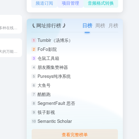
频道订阅
项目管理
音频格式转换
网址排行榜
日榜
周榜
月榜
这是一个集合了多种在线PS图片处理工具的导航页面，堪称“在线...
Tumblr（汤博乐）
1
FoFo影院
2
这是一款功能强大的万能图片在线编辑器，由LogoScopo推...
仓鼠工具箱
3
朋友圈集赞神器
4
Puresys纯净系统
5
大鱼号
6
酷酷跑
7
SegmentFault 思否
8
筷子影视
9
Semantic Scholar
10
查看完整榜单