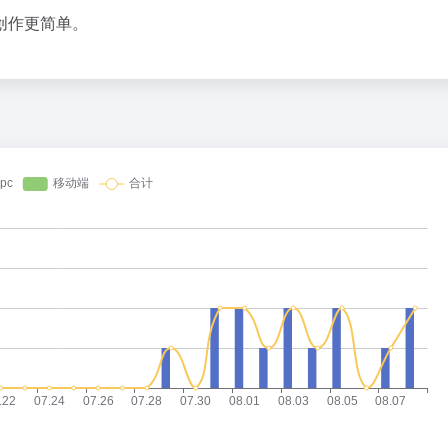
36氪
创作更简单。
OpenAI 音箱：果味设计，但比苹
1
2
SpaceX对手破产了
3
赵祺握住了豆包的方向盘
4
五路玩家齐下场，AI办公超级入口
5
梁文锋，告别“价格屠夫”
6
这届大学新生，快买不起电脑了
7
8
9
10