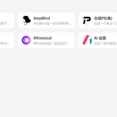
AmyMind
在线PS(集)
印象图记是印象笔记旗下的一款在线思维导图工具，深度融合了印象...
AmyMind是一款开箱即用的在线AI思维导图工具，以其轻量...
Whimsical
AI 改图
小画桌是一款在线协作白板工具，内置AIGC功能，旨在帮助团队...
Whimsical是一款以设计美学闻名的在线协作工具，其AI...