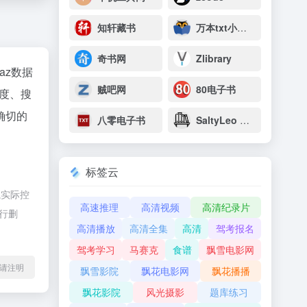
知轩藏书
万本txt小说下载网
奇书网
Zlibrary
naz数据
贼吧网
80电子书
度、搜
确切的
八零电子书
SaltyLeo 的书架
标签云
航实际控
高速推理
高清视频
高清纪录片
进行删
高清播放
高清全集
高清
驾考报名
驾考学习
马赛克
食谱
飘雪电影网
l转载请注明
飘雪影院
飘花电影网
飘花播播
飘花影院
风光摄影
题库练习