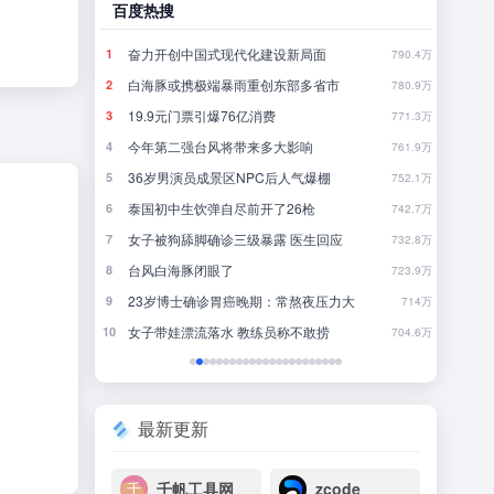
百度热搜
哔哩
果多走一步
奋力开创中国式现代化建设新局面
发
1
1
5
790.4万
OpenAI首款AI硬件，为什么是个没有屏幕的「甜甜圈」
白海豚或携极端暴雨重创东部多省市
当
2
2
17
780.9万
19.9元门票引爆76亿消费
《
3
3
36
771.3万
今年第二强台风将带来多大影响
《
4
4
14
761.9万
争夺战全面打响
36岁男演员成景区NPC后人气爆棚
欢
5
5
3
752.1万
泰国初中生饮弹自尽前开了26枪
犯
6
6
20
742.7万
女子被狗舔脚确诊三级暴露 医生回应
聪
7
7
5
732.8万
备货1000万、挑战厚度极限，苹果折叠屏首秀能打破市场僵局吗？
台风白海豚闭眼了
当
8
8
5
723.9万
9点1氪｜宇树科技中签率不足长鑫十五分之一；东航宣布提前14天可免费退改票；雪佛兰将停止在华销售
23岁博士确诊胃癌晚期：常熬夜压力大
9
9
5
714万
被DeepSeek调用量碾压三倍，GPT-5.6终于免费了
女子带娃漂流落水 教练员称不敢捞
不要
10
10
3
704.6万
最新更新
千帆工具网
zcode