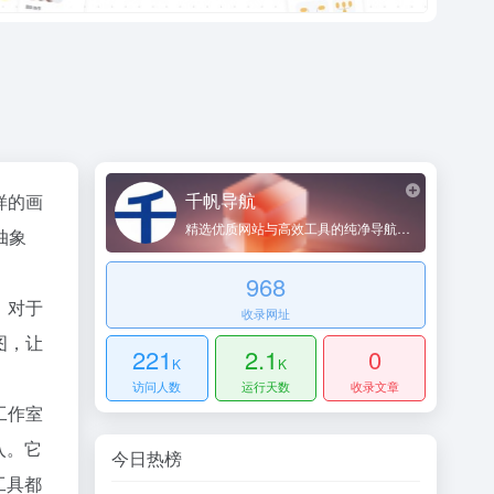
千帆导航
样的画
精选优质网站与高效工具的纯净导航平台
抽象
968
；对于
收录网址
图，让
221
2.1
0
K
K
访问人数
运行天数
收录文章
工作室
入。它
今日热榜
工具都