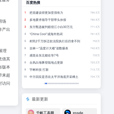
百度热搜
哔哩
8点1氪丨长鑫拒绝苹果压价，坚持报价高于三星电子、SK海力士；宇树科技开启科创板IPO初步询价；韩国宣布进入“国家灾难状态”
把党建设得更加坚强有力
当
1
1
39
790.5万
突发：谷歌AI一夜巨震，Gemini换帅，首席科学家带三个大牛出走创业
多地要求领导干部带头休假
《
2
2
19
780.9万
用场
飞书并入豆包、千问办公整合，大厂AI大战从“赛马”到“合兵”？
东方甄选被判赔偿江小白30万元
完
3
3
34
771.5万
作产出
“China Cool”成海外热词
你
4
4
7
761.6万
长鑫拒绝苹果压价，价格不低于三星SK海力士，苹果失去了议价权
村民2千万拆迁款法院执行后仍拿不到
5
5
3
752万
不敢停
吉林一“温度计大楼”读数爆表
《
6
6
26
742.8万
展理
感觉全东北都在等7号
还
7
7
30
733万
凭借其
台风白海豚登陆地点更新
大
8
8
20
723.2万
布版本
暖，下游分化
宇树科技 打新
欢
9
9
2
713.7万
带来超
DeepSeek刚宣布涨价，小扎立马“拼命”：Meta新模型打出更低骨折价，但要一点“数据税”
中方回应是否在太平洋海底开采稀土
10
10
12
704.7万
时访问
最新更新
千帆工具网
zcode