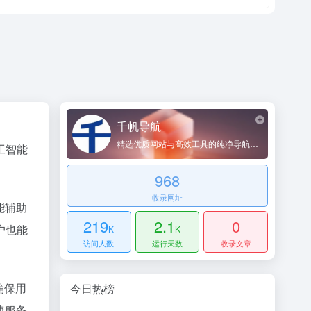
千帆导航
精选优质网站与高效工具的纯净导航平台
工智能
968
收录网址
能辅助
219
2.1
0
户也能
K
K
访问人数
运行天数
收录文章
确保用
今日热榜
捷服务