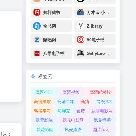
知轩藏书
万本txt小说下载网
奇书网
Zlibrary
贼吧网
80电子书
八零电子书
SaltyLeo 的书架
标签云
高速推理
高清视频
高清纪录片
高清播放
高清全集
高清
驾考报名
驾考学习
马赛克
食谱
飘雪电影网
飘雪影院
飘花电影网
飘花播播
飘花影院
风光摄影
题库练习
进入；