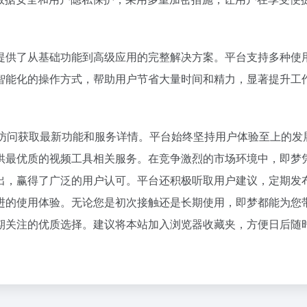
36氪
1
2
提供了从基础功能到高级应用的完整解决方案。平台支持多种使
3
智能化的操作方式，帮助用户节省大量时间和精力，显著提升工
扎克伯格，跟DeepSeek拼了
4
5
星巴克卖身、库迪踩刹车，只有瑞幸
6
用户可直接访问获取最新功能和服务详情。平台始终坚持用户体验至上的发
欧洲为什么没有OpenAI？
7
供最优质的视频工具相关服务。在竞争激烈的市场环境中，即梦
携程还是一条好汉
8
出，赢得了广泛的用户认可。平台还积极听取用户建议，定期发
乳企半年报预告冰火两重天：上游回
9
进的使用体验。无论您是初次接触还是长期使用，即梦都能为您
10
期关注的优质选择。建议将本站加入浏览器收藏夹，方便日后随