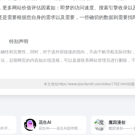
，更多网站价值评估因素如：即梦的访问速度、搜索引擎收录以
还是需要根据您自身的需求以及需要，一些确切的数据则需要找
特别声明
确性和完整性，同时，对于该外部链接的指向，不由千帆导航实际控制，在
合规合法，后期网页的内容如出现违规，可以直接联系网站管理员进行删除，
本文地址https://www.qianfandh.com/sites/1762.htm
花生AI
魔因漫创
这是一个一站式AI创作平台，由字节跳动旗下剪映团队开发。平台...
花生AI——花生AI是哔哩哔哩（B站）推出的AI视频创作工具...