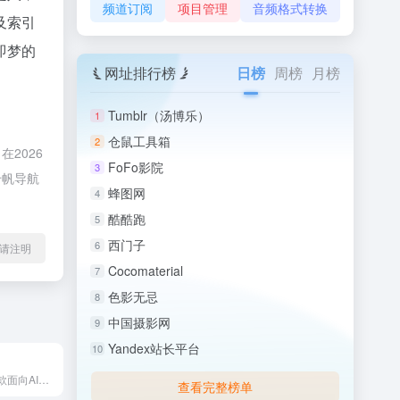
频道订阅
项目管理
音频格式转换
及索引
即梦的
网址排行榜
日榜
周榜
月榜
Tumblr（汤博乐）
1
仓鼠工具箱
2
2026
FoFo影院
3
千帆导航
蜂图网
4
酷酷跑
5
西门子
6
l转载请注明
Cocomaterial
7
色影无忌
8
中国摄影网
9
Yandex站长平台
10
魔因漫创——一款面向AI影视创作者的生产级工具，剧本、角色...
查看完整榜单