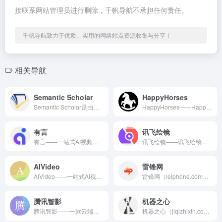
接联系网站管理员进行删除，千帆导航不承担任何责任。
千帆导航致力于优质、实用的网络站点资源收集与分享！
相关导航
Semantic Scholar
HappyHorses
Semantic Scholar是由艾伦人工智能研究所开发的免费学术搜索引擎，利用先进的AI技术来提升文献检索和研究的效率。它不仅能搜索数千万计的学术论文，还能通过自然语言处理提取论文中的核心图表、关键引文和研究方法，并为每篇论文提供直观的影响力评估和引文网络分析。该工具旨在帮助科研人员、学者和学生快速过滤海量文献，识别领域内的重要突破和最新趋势，从而更专注于创新研究。
HappyHorses——HappyHorse（阿里快乐小马...
有言
讯飞绘镜
有言——一站式AI视频创作，1200+免费3D数字人。 有言...
讯飞绘镜——讯飞绘镜是科大讯飞推出的一款基于人工智能技术的A...
AIVideo
雷锋网
AIVideo——一站式AI视频创作平台，基于多AI模型协同...
雷锋网（leiphone.com）是中国领先的科技媒体和创投...
腾讯智影
机器之心
腾讯智影——一款云端智能视频创作工具，集素材搜集、视频剪辑...
机器之心（jiqizhixin.com）是一个专业的人工智能...