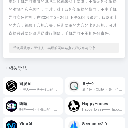
本站千帆导航提供的讯飞绘镜都来源于网络，不保证外部链接
的准确性和完整性，同时，对于该外部链接的指向，不由千帆
导航实际控制，在2026年5月26日 下午5:06收录时，该网页上
的内容，都属于合规合法，后期网页的内容如出现违规，可以
直接联系网站管理员进行删除，千帆导航不承担任何责任。
千帆导航致力于优质、实用的网络站点资源收集与分享！
相关导航
可灵AI
量子位
可灵AI——快手推出的一款AI视频生成工具。 可灵AI是一款...
量子位（QbitAI）是一个专注于人工智能领域的科技媒体，成...
呜哩
HappyHorses
呜哩——阿里推出的一款AIGC（AI生成内容）创意生产力平...
HappyHorses——HappyHorse（阿里快乐小马...
ViduAI
Seedance2.0