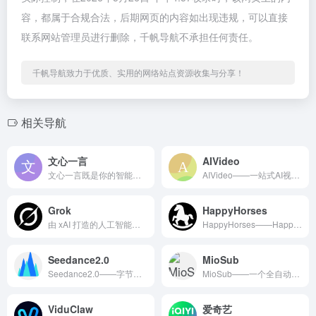
容，都属于合规合法，后期网页的内容如出现违规，可以直接
联系网站管理员进行删除，千帆导航不承担任何责任。
千帆导航致力于优质、实用的网络站点资源收集与分享！
相关导航
文心一言
AIVideo
文心一言既是你的智能伙伴，可以陪你聊天、回答问题、画图识图；也是你的AI助手，可以提供灵感、撰写文案、阅读文档、智能翻译，帮你高效完成工作和学习任务。
AIVideo——一站式AI视频创作平台，基于多AI模型协同...
Grok
HappyHorses
由 xAI 打造的人工智能助手网站，能提供准确、深入且实用的回答。它覆盖多领域知识，支持联网搜索实时动态，还能生成代码
HappyHorses——HappyHorse（阿里快乐小马...
Seedance2.0
MioSub
Seedance2.0——字节跳动Seed团队自主研发的旗舰...
MioSub——一个全自动AI字幕生成翻译工具，一款开源的端...
ViduClaw
爱奇艺