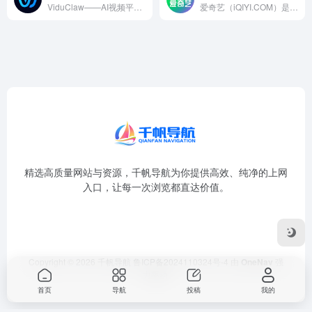
ViduClaw——AI视频平台Vidu推出的AI创作智能体...
爱奇艺（iQIYI.COM）是拥有海量、优质、高清的网络视频的大型视频网站，专业的网络视频播放平台。爱奇艺影视内容丰富多元，涵盖电影、电视剧、动漫、综艺、生活、音乐、搞笑、财经、军事、体育、片花、资讯、微电影、儿童、母婴、教育、科技、时尚、原创、公益、游戏、旅游、拍客、汽车、纪录片、爱奇艺自制剧等剧目。视频播放清晰流畅，操作界面简单友好，真正为用户带来“悦享品质”的在线观看体验。" data-hid="description
精选高质量网站与资源，千帆导航为你提供高效、纯净的上网
入口，让每一次浏览都直达价值。
Copyright © 2026
千帆导航
鲁ICP备2024110324号-4
由
OneNav
强
力驱动
首页
导航
投稿
我的