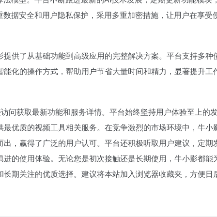
百度热搜
注重数据安全和用户隐私保护，采用多重加密措施，让用户在享受
刚刚，GPT-5.6全员免费！下一代巨兽Astra打响闪电战
夯实基础开新局
1
32
8点1氪丨DeepSeek宣布大幅涨价；贾国龙再创业，开店“天边羊多”；河南试行周五下午弹性离岗
内蒙古呼伦贝尔立秋穿上羽绒服了
2
26
钱找点罪受
国防部回应日本试射“战斧”导弹
3
42
影提供了从基础功能到高级应用的完整解决方案。平台支持多种
下个月的 iPhone 发布会，可能是五年来最有「活人感」的一次
比A4纸还薄！中国高端钢材密集突
4
7
智能化的操作方式，帮助用户节省大量时间和精力，显著提升工
I 音箱：果味设计，但比苹果多走一步
河南三支一扶笔试成绩作废 将重考
5
3
健身房里，泡满了待业的年轻人
北京暴雨
6
14
OpenAI首款AI硬件，为什么是个没有屏幕的「甜甜圈」
河南撤回“领导带薪错峰休假”通知
7
14
户可直接访问获取最新功能和服务详情。平台始终坚持用户体验至上的
AI办公尚未决出胜负，打工人先给大厂交了1500“首付”
我在夏夜麦霸活动只唱了88分？
8
15
供最优质的视频工具相关服务。在竞争激烈的市场环境中，牛小
别“价格屠夫”
向鹏0-3不敌张本智和
9
20
而出，赢得了广泛的用户认可。平台还积极听取用户建议，定期
齐下场，AI办公超级入口争夺战全面打响
“立秋的第一杯奶茶”又爆单了
10
2
俱进的使用体验。无论您是初次接触还是长期使用，牛小影都能
和长期关注的优质选择。建议将本站加入浏览器收藏夹，方便日