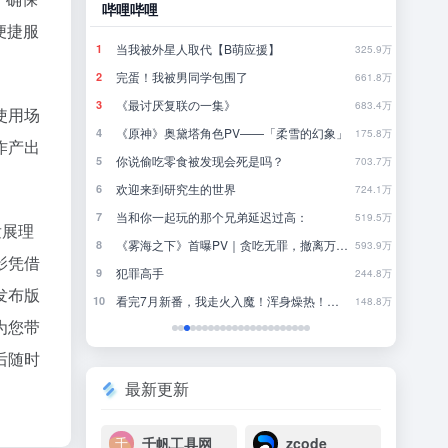
哔哩哔哩
豆瓣
便捷服
当我被外星人取代【B萌应援】
怎
1
1
790.4万
325.9万
完蛋！我被男同学包围了
你
2
2
780.9万
661.8万
《最讨厌复联の一集》
一
3
3
771.4万
683.4万
使用场
破
《原神》奥黛塔角色PV——「柔雪的幻象」
4
4
761.9万
175.8万
作产出
你说偷吃零食被发现会死是吗？
林
5
5
752万
703.7万
欢迎来到研究生的世界
行
6
6
742.9万
724.1万
当和你一起玩的那个兄弟延迟过高：
来
7
7
733.3万
519.5万
发展理
《雾海之下》首曝PV｜贪吃无罪，撤离万岁！
8
8
723.5万
593.9万
影凭借
犯罪高手
近一
9
9
714.3万
244.8万
发布版
看完7月新番，我走火入魔！浑身燥热！【泛式】
一
10
10
704.7万
148.8万
为您带
后随时
最新更新
千帆工具网
zcode