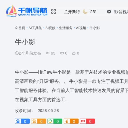
影音视
兰开斯特
25°
首页
•
AI工具集
•
AI视频
•
生活服务
•
AI视频
•
牛小影
牛小影
2个月前发布
63
0
0
牛小影——HitPaw牛小影是一款基于AI技术的专业
高清画质的“升级”服务。。 牛小影是一款专注于视频工
工智能服务体验。在当前人工智能技术快速发展的背景
在视频工具方面的首选工...
收录时间：
2026-05-26
0
0
0
0
0