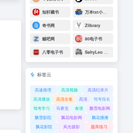
知轩藏书
万本txt小说下载网
奇书网
Zlibrary
贼吧网
80电子书
八零电子书
SaltyLeo 的书架
标签云
高速推理
高清视频
高清纪录片
高清播放
高清全集
高清
驾考报名
驾考学习
马赛克
食谱
飘雪电影网
飘雪影院
飘花电影网
飘花播播
飘花影院
风光摄影
题库练习