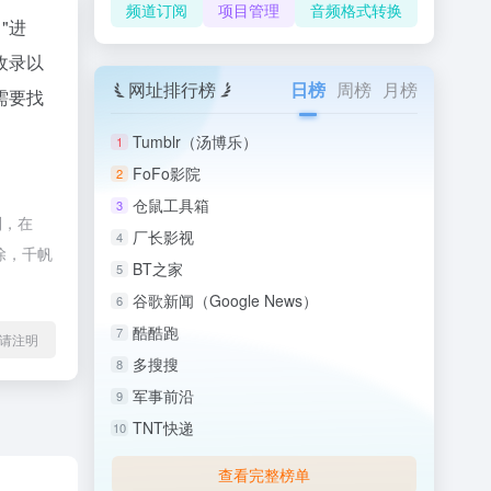
频道订阅
项目管理
音频格式转换
"进
收录以
网址排行榜
日榜
周榜
月榜
需要找
Tumblr（汤博乐）
1
FoFo影院
2
仓鼠工具箱
3
制，在
厂长影视
4
除，千帆
BT之家
5
谷歌新闻（Google News）
6
酷酷跑
7
l转载请注明
多搜搜
8
军事前沿
9
TNT快递
10
查看完整榜单