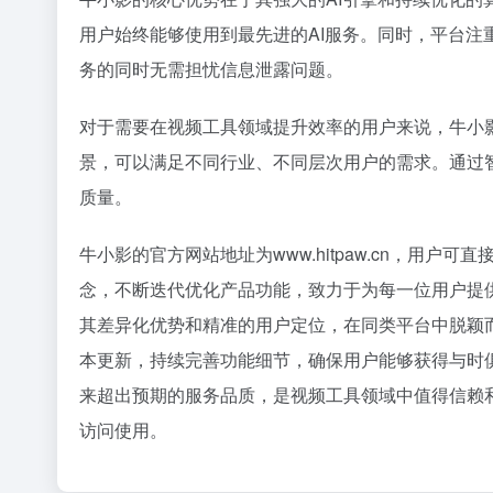
36氪
用户始终能够使用到最先进的AI服务。同时，平台
1
务的同时无需担忧信息泄露问题。
2
花800块
3
对于需要在视频工具领域提升效率的用户来说，牛小
4
景，可以满足不同行业、不同层次用户的需求。通过
OpenA
5
质量。
24小时
6
7
牛小影的官方网站地址为www.hitpaw.cn，用
8
念，不断迭代优化产品功能，致力于为每一位用户提
梁文锋，告
9
其差异化优势和精准的用户定位，在同类平台中脱颖
五路玩家
10
本更新，持续完善功能细节，确保用户能够获得与时
来超出预期的服务品质，是视频工具领域中值得信赖
访问使用。