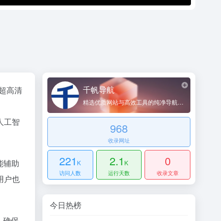
千帆导航
超高清
精选优质网站与高效工具的纯净导航平台
人工智
968
。
收录网址
221
2.1
0
能辅助
K
K
访问人数
运行天数
收录文章
用户也
今日热榜
，确保