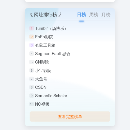
网址排行榜
日榜
周榜
月榜
Tumblr（汤博乐）
1
FoFo影院
2
仓鼠工具箱
3
SegmentFault 思否
4
CN影院
5
小宝影院
6
大鱼号
7
CSDN
8
Semantic Scholar
9
NO视频
10
查看完整榜单