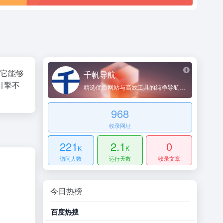
。它能够
千帆导航
引擎不
精选优质网站与高效工具的纯净导航平台
968
收录网址
221
2.1
0
K
K
访问人数
运行天数
收录文章
今日热榜
百度热搜
哔哩