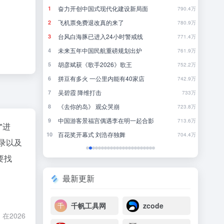
刚刚，GPT-5.6全员免费！下一代巨兽Astra打响闪电战
奋力开创中国式现代化建设新局面
当
1
1
43
790.4万
8点1氪丨DeepSeek宣布大幅涨价；贾国龙再创业，开店“天边羊多”；河南试行周五下午弹性离岗
飞机票免费退改真的来了
《
2
2
27
780.9万
台风白海豚已进入24小时警戒线
《
3
3
48
771.4万
果多走一步
未来五年中国民航重磅规划出炉
欢
4
4
3
761.9万
轻人
胡彦斌获《歌手2026》歌王
犯
5
5
16
752.2万
OpenAI首款AI硬件，为什么是个没有屏幕的「甜甜圈」
拼豆有多火 一公里内能有40家店
完
6
6
17
742.9万
吴碧霞 降维打击
发
7
7
10
733万
争夺战全面打响
《去你的岛》 观众哭崩
当
8
8
2
723.8万
中国游客景福宫偶遇李在明一起合影
9
9
31
713.6万
"进
百花奖开幕式 刘浩存独舞
你
10
10
20
704.4万
录以及
要找
最新更新
千帆工具网
zcode
2026