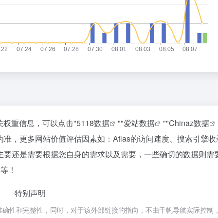
1
2
花800块钱找点罪受
3
OpenAI 音箱：果味设计，但比苹
4
24小时健身房里，泡满了待业的年
5
6
赵祺握住了豆包的方向盘
7
五路玩家齐下场，AI办公超级入口
8
SpaceX对手破产了
9
相关权重信息，可以点击"
5118数据
""
爱站数据
""
Chinaz数据
梁文锋，告别“价格屠夫”
10
准，更多网站价值评估因素如：Atlas的访问速度、搜索引擎收
主要还是需要根据您自身的需求以及需要，一些确切的数据则需
率等！
特别声明
的准确性和完整性，同时，对于该外部链接的指向，不由千帆导航实际控制，在