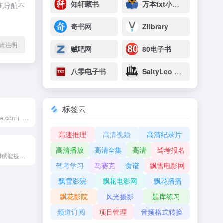
知轩藏书
万本txt小说下载网
帆导航不
奇书网
Zlibrary
l转载请注明
贼吧网
80电子书
八零电子书
SaltyLeo 的书架
标签云
雷锋网（leiphone.com）是中国领先的科技媒体和创投...
高速推理
高清视频
高清纪录片
高清播放
高清全集
高清
驾考报名
WorkRally——AI赋能视频创作全流程，覆盖短番、短剧...
驾考学习
马赛克
食谱
飘雪电影网
飘雪影院
飘花电影网
飘花播播
飘花影院
风光摄影
题库练习
频道订阅
项目管理
音频格式转换