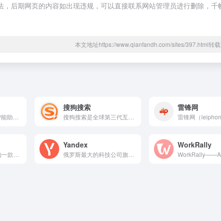
规合法，后期网页的内容如出现违规，可以直接联系网站管理员进行删除，千
本文地址https://www.qianfandh.com/sites/397.htm
搜狗搜索
雷锋网
由 xAI 打造的人工智能助手网站，能提供准确、深入且实用的回答。它覆盖多领域知识，支持联网搜索实时动态，还能生成代码
搜狗搜索是全球第三代互动式搜索引擎，支持微信公众号和文章搜索、知乎搜索、英文搜索及翻译等，通过自主研发的人工智能算法为用户提供专业、精准、便捷的搜索服务。
Yandex
WorkRally
呜哩——阿里推出的一款AIGC（AI生成内容）创意生产力平...
俄罗斯最大的科技公司旗下的搜索引擎，提供网页、图片、视频、地图等多元服务，在俄语地区占据主导地位[citation:1][citation:4][citation:7]