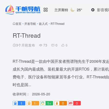
影音视
兰开斯特
25°
首页
•
开发导航
•
嵌入式
•
RT-Thread
RT-Thread
3个月前发布
73
0
0
RT-Thread是一款由中国开发者熊谱翔先生于2006
成长为国内最成熟、装机量最大的开源RTOS，累计装
费电子、医疗设备和智能家居等多个行业。RT-Thre
时也是国...
收录时间：
2026-05-20
1
1-
1+
0
0