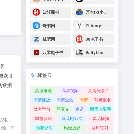
知轩藏书
万本txt小说下载网
奇书网
Zlibrary
贼吧网
80电子书
八零电子书
SaltyLeo 的书架
数据
标签云
搜索引
的数据
高速推理
高清视频
高清纪录片
高清播放
高清全集
高清
驾考报名
驾考学习
马赛克
食谱
飘雪电影网
飘雪影院
飘花电影网
飘花播播
际控制，
飘花影院
风光摄影
题库练习
删除，千