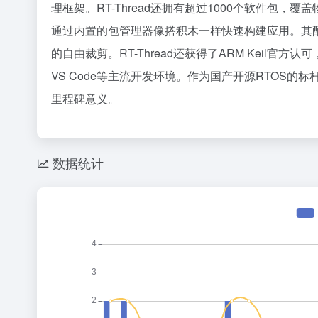
理框架。RT-Thread还拥有超过1000个软件包
36氪
通过内置的包管理器像搭积木一样快速构建应用。其配置器工具
既然你这
1
的自由裁剪。RT-Thread还获得了ARM Keil官方认可
2
VS Code等主流开发环境。作为国产开源RTOS的标
Curso
3
4
里程碑意义。
5
寒武纪：
6
7
数据统计
8
天才，对A
9
DeepS
10