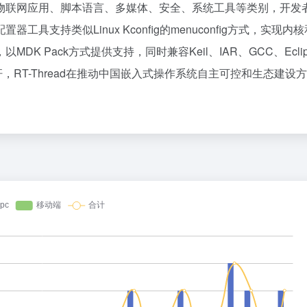
，覆盖物联网应用、脚本语言、多媒体、安全、系统工具等类别，开发
百度热搜
支持类似Linux Kconfig的menuconfig方式，实现内
么聪明，为什么在网上赚不到钱？
人民的健康、体质、幸福一脉相承
1
85
，以MDK Pack方式提供支持，同时兼容Keil、IAR、GCC、Ecli
突发 | ChatGPT最强模型紧急踩刹车，奥特曼：你（Astra）吓到我了
广东又要“下开水”了
2
33
杆，RT-Thread在推动中国嵌入式操作系统自主可控和生态建设
r，即将彻底消失？
台风白海豚闭眼意味着什么
3
22
9点1氪｜宇树科技中签率不足长鑫十五分之一；东航宣布提前14天可免费退改票；雪佛兰将停止在华销售
外国游客来中国扫货新特产
4
28
黄仁勋一刀下去，砍碎了全球内存股，唯独长鑫幸免于难
河南重大刑事案嫌疑人落网
5
14
上半年暴赚23亿，下半年看交付
傅园慧成为浙江大学老师
6
20
差价好几千，苹果官翻机爆发，「官换机」趁机套路消费者？
14岁男孩因家长放纵确诊糖尿病
7
3
10部9亏，扎堆撤档，沈腾能成暑期档电影救星吗？
汪海林回应被举报偷逃税
8
2
I发展到底有多重要？
丁俊晖回应止步首轮：我一直波动很
9
12
eek大涨价，Token价格战终于要结束了？
沈腾到国外先把毛裤脱了
10
0