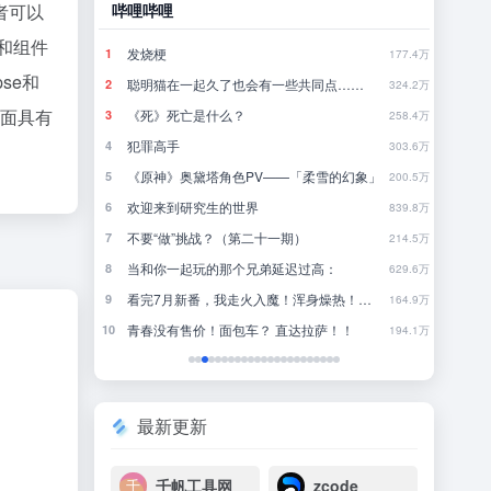
者可以
哔哩哔哩
豆瓣
核和组件
发烧梗
怎
1
1
790.5万
177.4万
pse和
聪明猫在一起久了也会有一些共同点……
你
2
2
780.9万
324.2万
方面具有
《死》死亡是什么？
一
3
3
771.4万
258.4万
犯罪高手
4
4
761.9万
303.6万
《原神》奥黛塔角色PV——「柔雪的幻象」
林
5
5
752万
200.5万
欢迎来到研究生的世界
行
6
6
742.6万
839.8万
不要“做”挑战？（第二十一期）
来
7
7
732.8万
214.5万
当和你一起玩的那个兄弟延迟过高：
8
8
723.5万
629.6万
大
看完7月新番，我走火入魔！浑身燥热！【泛式】
近一
9
9
713.8万
164.9万
青春没有售价！面包车？ 直达拉萨！！
一
10
10
704.1万
194.1万
最新更新
千帆工具网
zcode