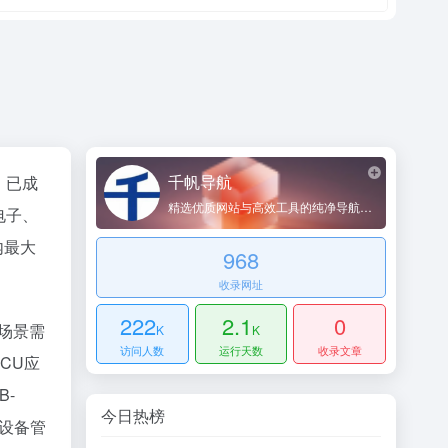
千帆导航
，已成
精选优质网站与高效工具的纯净导航平台
电子、
内最大
968
收录网址
222
2.1
0
全场景需
K
K
访问人数
运行天数
收录文章
MCU应
B-
今日热榜
和设备管