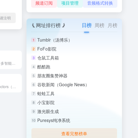
频道订阅
项目管理
音频格式转换
l转载请注明
网址排行榜
日榜
周榜
月榜
Tumblr（汤博乐）
1
FoFo影院
2
仓鼠工具箱
3
MetaGPT 是一个多智能体框架AI工具，能够自动化写代码...
酷酷跑
4
朋友圈集赞神器
5
谷歌新闻（Google News）
6
NXP Semiconductors（恩智浦半导体）是全球领...
蛙蛙工具
7
小宝影院
8
激光眼生成
9
Puresys纯净系统
10
查看完整榜单