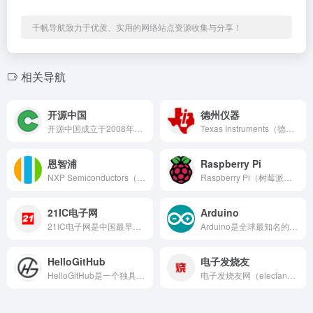
千帆导航致力于优质、实用的网络站点资源收集与分享！
相关导航
开源中国
德州仪器
开源中国成立于2008年，是中国最具影响力的开源技术中文社区平台之一，为开发者提供开源项目托管、技术文章、行业资讯、论坛讨论等一站式服务，致力于推动国内开源生态的发展与繁荣。
Texas Instruments（德州仪器，简称TI）是全...
恩智浦
Raspberry Pi
NXP Semiconductors（恩智浦半导体）是全球领...
Raspberry Pi（树莓派）是全球最畅销的单板计算机系...
21IC电子网
Arduino
21IC电子网是中国最早也是最具影响力的电子工程技术门户网站...
Arduino是全球最知名的开源电子原型平台之一，由意大利I...
HelloGitHub
电子发烧友
HelloGitHub是一个独具特色的开源项目分享平台，专注于发现和推荐有趣、易上手的开源项目，帮助开发者快速了解优质开源资源，降低开源项目的入门门槛，推动开源文化的传播与发展。
电子发烧友网（elecfans.com）是中国领先的电子技术...