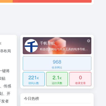
千帆导航
本
精选优质网站与高效工具的纯净导航平台
CB布局
968
收录网址
一键将
221
2.1
0
和贴
K
K
访问人数
运行天数
收录文章
块、传感
划、开
今日热榜
开发者