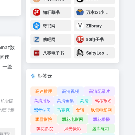
知轩藏书
万本txt小说下载网
奇书网
Zlibrary
贼吧网
80电子书
hinaz数
八零电子书
SaltyLeo 的书架
问速
，一些
标签云
高速推理
高清视频
高清纪录片
高清播放
高清全集
高清
驾考报名
导航实际
员进行删
驾考学习
马赛克
食谱
飘雪电影网
飘雪影院
飘花电影网
飘花播播
飘花影院
风光摄影
题库练习
l转载请注明