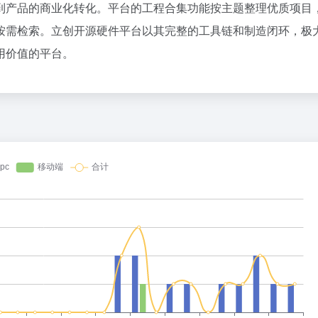
到产品的商业化转化。平台的工程合集功能按主题整理优质项目
百度热搜
按需检索。立创开源硬件平台以其完整的工具链和制造闭环，极
I 音箱：果味设计，但比苹果多走一步
奋力开创中国式现代化建设新局面
1
5
用价值的平台。
OpenAI首款AI硬件，为什么是个没有屏幕的「甜甜圈」
白海豚或携极端暴雨重创东部多省市
2
17
X对手破产了
19.9元门票引爆76亿消费
3
36
了豆包的方向盘
今年第二强台风将带来多大影响
4
14
齐下场，AI办公超级入口争夺战全面打响
36岁男演员成景区NPC后人气爆棚
5
3
别“价格屠夫”
泰国初中生饮弹自尽前开了26枪
6
20
新生，快买不起电脑了
女子被狗舔脚确诊三级暴露 医生回
7
5
备货1000万、挑战厚度极限，苹果折叠屏首秀能打破市场僵局吗？
台风白海豚闭眼了
8
5
9点1氪｜宇树科技中签率不足长鑫十五分之一；东航宣布提前14天可免费退改票；雪佛兰将停止在华销售
23岁博士确诊胃癌晚期：常熬夜压
9
5
被DeepSeek调用量碾压三倍，GPT-5.6终于免费了
女子带娃漂流落水 教练员称不敢捞
10
3