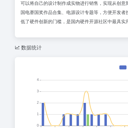
可以将自己的设计制作成实物进行销售，实现从创意
36氪
国电赛国奖作品合集、电源设计专题等，方便开发者
OpenA
1
低了硬件创新的门槛，是国内硬件开源社区中最具实
2
Space
3
赵祺握住
4
数据统计
五路玩家
5
梁文锋，告
6
这届大学
7
8
9
10