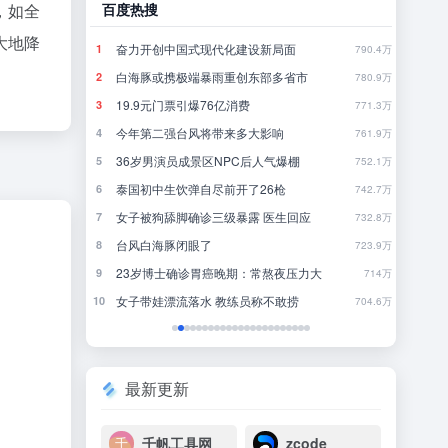
，如全
哔哩哔哩
豆瓣
大地降
发烧梗
怎
1
1
790.4万
124.9万
当我被外星人取代【B萌应援】
你
2
2
780.9万
330.3万
《死》死亡是什么？
一
3
3
771.3万
229.4万
《原神》奥黛塔角色PV——「柔雪的幻象」
4
4
761.9万
191万
欢迎来到研究生的世界
林
5
5
752.1万
789.3万
犯罪高手
行
6
6
742.7万
286.9万
应
聪明猫在一起久了也会有一些共同点……
来
7
7
732.8万
237.5万
当和你一起玩的那个兄弟延迟过高：
8
8
723.9万
583.9万
力大
《雾海之下》首曝PV｜贪吃无罪，撤离万岁！
近一
9
9
714万
594.7万
不要“做”挑战？（第二十一期）
一
10
10
704.6万
157.1万
最新更新
千帆工具网
zcode