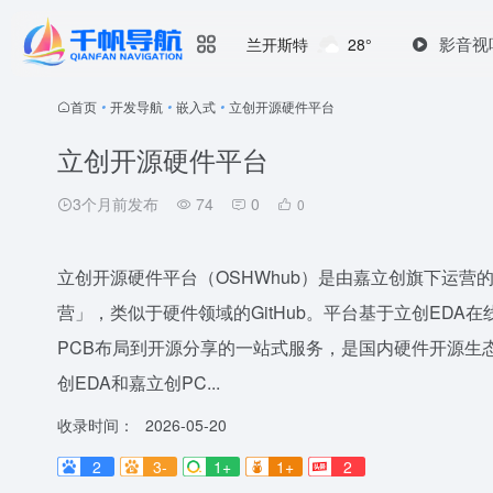
影音视
兰开斯特
28°
首页
•
开发导航
•
嵌入式
•
立创开源硬件平台
立创开源硬件平台
3个月前发布
74
0
0
立创开源硬件平台（OSHWhub）是由嘉立创旗下运
营」，类似于硬件领域的GitHub。平台基于立创ED
PCB布局到开源分享的一站式服务，是国内硬件开源生态
创EDA和嘉立创PC...
收录时间：
2026-05-20
2
3-
1+
1+
2