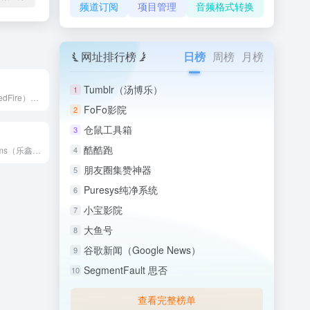
频道订阅
项目管理
音频格式转换
网址排行榜
日榜
周榜
月榜
Tumblr（汤博乐）
1
野火电子（EmbedFire）即东莞野火科技有限公司，成立于...
FoFo影院
2
仓鼠工具箱
3
酷酷跑
Espressif Systems（乐鑫信息科技）是中国领先...
4
朋友圈集赞神器
5
Puresys纯净系统
6
小宝影院
7
大鱼号
8
谷歌新闻（Google News）
9
SegmentFault 思否
10
查看完整榜单