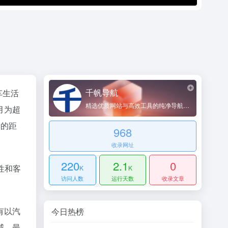
千帆导航
车生活
精选优质网站与高效工具的纯净导航平台
月为超
户的距
968
收录网址
220
2.1
0
性和客
K
K
访问人数
运行天数
收录文章
有以汽
今日热榜
威、最