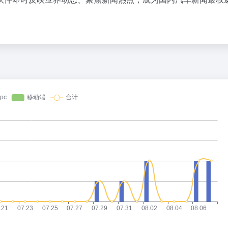
度热搜
哔哩哔哩
把党建设得更加坚强有力
当我被外星人取代
1
790.4万
越来越多高分考生放弃985选警校
《最讨厌复联の一集》
2
781万
女子开一天一夜空调后二氧化碳中毒
完蛋！我被男同学包围了
3
771.4万
“China Cool”成海外热词
你说偷吃零食被发现会死是
4
761.8万
立秋冷知识
5
752.2万
多地要求领导干部带头休假
《原神》奥黛塔角色PV—
6
742.4万
台风白海豚逼近 暴雨大暴雨来袭
还来！！！！！！！！！！
7
733万
内娱第一人 戚薇开放形象AI授权
大家还想看我搬空什么店
8
723.5万
大降价！西瓜鸭梨巨峰葡萄都便宜了
欢迎来到研究生的世界
9
714.4万
粉笔教育发布“自曝式”公开信
10
704.5万