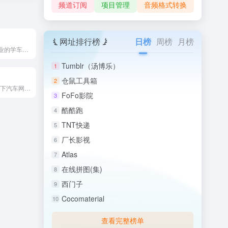
频道订阅
项目管理
音频格式转换
网址排行榜
日榜
周榜
月榜
驾考网是国内专业的学车、模拟考试和教练陪练门户网站，致力于为...
Tumblr（汤博乐）
1
仓鼠工具箱
2
58车是58同城旗下汽车网站，依托58同城强大的本地生活服务...
FoFo影院
3
酷酷跑
4
TNT快递
5
厂长影视
6
Atlas
7
在线拼图(集)
8
西门子
9
Cocomaterial
10
查看完整榜单