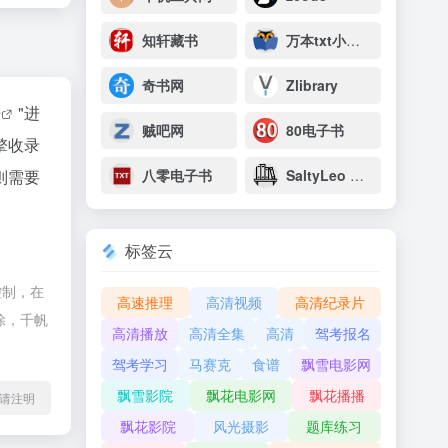
知轩藏书
万本txt小说下载网
奇书网
Zlibrary
据
"进
贼吧网
80电子书
擎收录
则需要
八零电子书
SaltyLeo 的书架
标签云
控制，在
高速推理
高清视频
高清纪录片
除，千帆
高清播放
高清全集
高清
驾考报名
驾考学习
马赛克
食谱
飘雪电影网
飘雪影院
飘花电影网
飘花播播
l转载请注明
飘花影院
风光摄影
题库练习