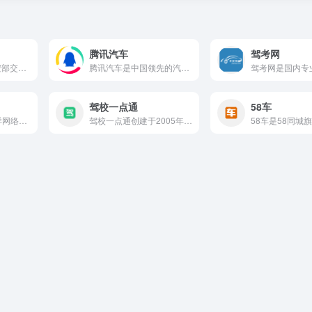
腾讯汽车
驾考网
交管12123是由公安部交通管理科学研究所研发并提供技术支持...
腾讯汽车是中国领先的汽车门户媒体，依托腾讯公司强大的互联网平...
驾校一点通
58车
太平洋汽车是太平洋网络集团旗下专业的汽车垂直媒体平台，致力于...
驾校一点通创建于2005年11月，是杭州联桥网络科技有限公司...