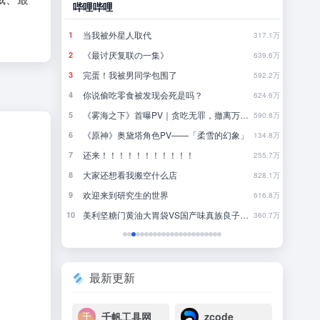
豆瓣小组
林中听雨
1
317.1万
行测经验分享
2
639.6万
来点适合夏天看的100分钟电影。。
3
592.2万
吗？
欧美圈最应该复兴的。。。是混剪视频。。。谁同意。。。。（扒扒落灰的收藏夹 推一些很好看的。。。更新了一些。。。
4
624.6万
《雾海之下》首曝PV｜贪吃无罪，撤离万岁！
近一年最满意的购入之👔
5
590.8万
—「柔雪的幻象」
一些无代餐电影
6
134.8万
！
把饮食调整到夏季模式后整个人舒坦了不少
7
255.7万
我会尚雯婕的外语学习法！
8
828.1万
国内如何下载和配置 Codex｜新手 SOP
9
616.8万
美利坚糖门黄油大胃袋VS国产味真族良子板面长老
去做胰岛素抵抗检测前记得买齐商业保险。。。
10
360.7万
最新更新
千帆工具网
zcode