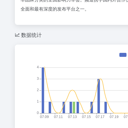
36氪
百
全面和最有深度的发布平台之一。
刚刚，GPT-5.6全员免费！下一代巨兽Astra打响闪电战
1
1
13
8点1氪丨DeepSeek宣布大幅涨价；贾国龙再创业，开店“天边羊多”；河南试行周五下午弹性离岗
2
2
15
扎克伯格，跟DeepSeek拼了
3
3
14
数据统计
星巴克卖身、库迪踩刹车，只有瑞幸不敢停
4
4
27
DeepSeek刚宣布涨价，小扎立马“拼命”：Meta新模型打出更低骨折价，但要一点“数据税”
5
5
14
花800块钱找点罪受
6
6
17
乳企半年报预告冰火两重天：上游回暖，下游分化
7
7
2
DeepSeek也扛不住了？API降价后又将大幅涨价
8
8
2
谷歌最重要的人，离职去做的“Loop”有多重要？
9
9
26
23岁OpenAI天才少女，也走了
10
10
3