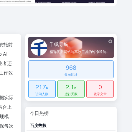
千帆导航
品依托前
精选优质网站与高效工具的纯净导航平台
AI
业者还
968
升工作效
收录网址
217
2.1
0
K
K
访问人数
运行天数
收录文章
根据实际
结合上
今日热榜
大规模、
确保每次
百度热搜
哔哩