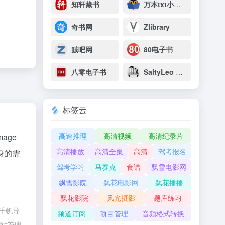
知轩藏书
万本txt小说下载网
奇书网
Zlibrary
贼吧网
80电子书
八零电子书
SaltyLeo 的书架
标签云
高速推理
高清视频
高清纪录片
age
高清播放
高清全集
高清
驾考报名
身的需
驾考学习
马赛克
食谱
飘雪电影网
飘雪影院
飘花电影网
飘花播播
飘花影院
风光摄影
题库练习
由千帆导
频道订阅
项目管理
音频格式转换
网站管理