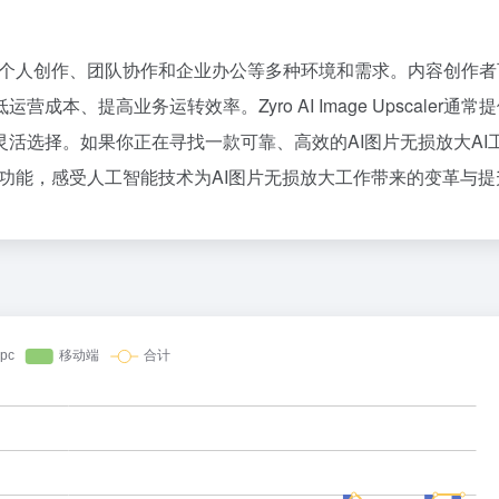
成本拉低100倍，梁文锋把Claude拉
1
2
er广泛适用于个人创作、团队协作和企业办公等多种环境和需求。内容创作
3
、提高业务运转效率。Zyro AI Image Upscaler通常
4
活选择。如果你正在寻找一款可靠、高效的AI图片无损放大AI
5
ler的强大功能，感受人工智能技术为AI图片无损放大工作带来的变革与
AI的钱，被谁赚走了？
6
7
张一鸣为什么把50%的时间给了See
8
9
10