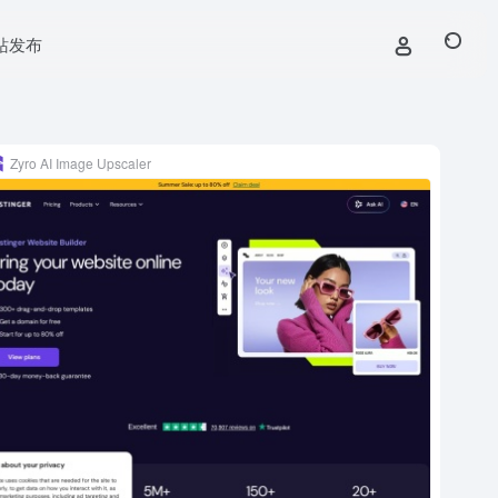
站发布
Zyro AI Image Upscaler