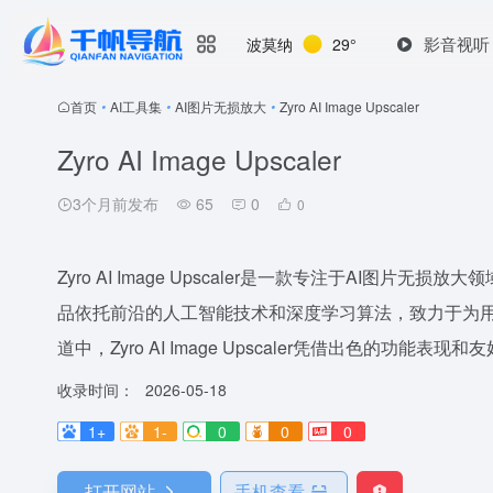
影音视听
波莫纳
29°
首页
•
AI工具集
•
AI图片无损放大
•
Zyro AI Image Upscaler
Zyro AI Image Upscaler
3个月前发布
65
0
0
Zyro AI Image Upscaler是一款专注于AI图片
品依托前沿的人工智能技术和深度学习算法，致力于为用
道中，Zyro AI Image Upscaler凭借出色的功能表
收录时间：
2026-05-18
1+
1-
0
0
0
打开网站
手机查看