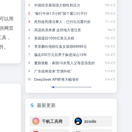
进“斩杀线”
中国经济展现强大韧性和活力
大
1
1
53
790.5万
8点1氪丨长鑫拒绝苹果压价，坚持报价高于三星电子、SK海力士；宇树科技开启科创板IPO初步询价；韩国宣布进入“国家灾难状态”
“银行午休1.5小时”留个窗口行不行
《
2
2
24
780.9万
者可以用
AI终于能自己花钱了，曾让半个互联网崩溃的公司，给Agent做了个支付宝
死刑改死缓当事人：已付出沉重代价
当
3
3
25
771.4万
提供网页
突发：谷歌AI一夜巨震，Gemini换帅，首席科学家带三个大牛出走创业
高温热浪来袭 这些地方需注意
完
4
4
9
762万
工具，
震撼，马斯克联手老黄扔出星际大脑！AI算力中心射上天
美国退回1000亿美元关税
几
5
5
43
752.3万
提升。
李亚鹏向地铁吐血女孩捐99999元
当
6
6
32
742.5万
仅剩90天，中国人曾向往的欧洲神话国度不给我们免签了
骗走200万元后男子躲进深山13年
还
7
7
2
732.8万
d？
董路致歉：泰国10岁黑人父母是伪造的
你
8
8
14
723.2万
千万别随便跟 AI 掏心窝子，斯坦福研究揭露了一个扎心真相
广东或将迎来“空调外机”
9
9
2
713.9万
OpenAI连破10道数学难题，Fable 24小时「复现」5道
DeepSeek API即将大幅涨价
10
10
7
704.4万
最新更新
千帆工具网
zcode