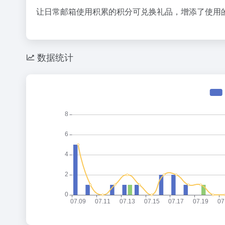
36氪
让日常邮箱使用积累的积分可兑换礼品，增添了使用
1
2
3
数据统计
扎克伯格，
4
5
星巴克卖
6
携程还是
7
欧洲为什么
8
乳企半年
9
谷歌最重要
10