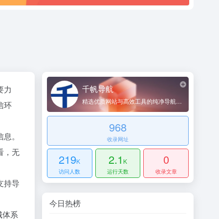
千帆导航
要力
精选优质网站与高效工具的纯净导航平台
信环
968
信息。
收录网址
看，无
219
2.1
0
K
K
访问人数
运行天数
收录文章
支持导
今日热榜
城体系