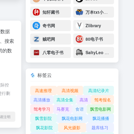
知轩藏书
万本txt小说下载网
奇书网
Zlibrary
az数据
贼吧网
80电子书
、搜索
切的数
八零电子书
SaltyLeo 的书架
标签云
实际控
高速推理
高清视频
高清纪录片
进行删
高清播放
高清全集
高清
驾考报名
驾考学习
马赛克
食谱
飘雪电影网
l转载请注明
飘雪影院
飘花电影网
飘花播播
飘花影院
风光摄影
题库练习