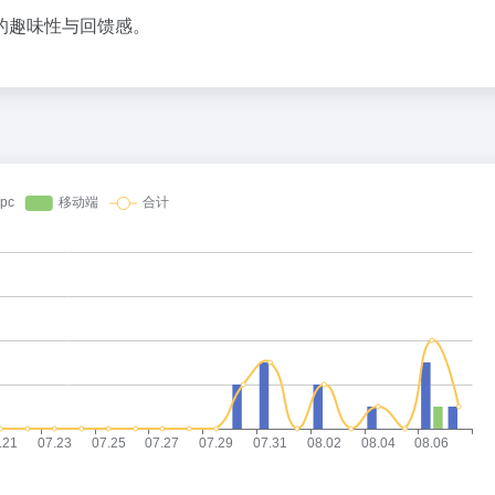
百度热搜
的趣味性与回馈感。
8点1氪丨长鑫拒绝苹果压价，坚持报价高于三星电子、SK海力士；宇树科技开启科创板IPO初步询价；韩国宣布进入“国家灾难状态”
把党建设得更加坚强有力
1
37
突发：谷歌AI一夜巨震，Gemini换帅，首席科学家带三个大牛出走创业
多地要求领导干部带头休假
2
17
飞书并入豆包、千问办公整合，大厂AI大战从“赛马”到“合兵”？
10年前救人上央视的小伙抗洪牺牲
3
32
跟DeepSeek拼了
“China Cool”成海外热词
4
7
长鑫拒绝苹果压价，价格不低于三星SK海力士，苹果失去了议价权
宇树科技 打新
5
3
身、库迪踩刹车，只有瑞幸不敢停
U17国足1分钟轰2球
6
24
一条好汉
父母为陪女儿在大学食堂承包档口2
7
20
没有OpenAI？
台风白海豚登陆地点更新
8
27
报预告冰火两重天：上游回暖，下游分化
宇树科技发行价格150.80元/股
9
2
的人，离职去做的“Loop”有多重要？
吉林一“温度计大楼”读数爆表
10
20