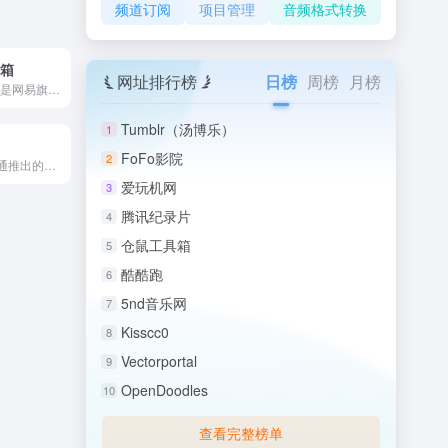
频道订阅
项目管理
音频格式转换
邮箱
网址排行榜
日榜
周榜
月榜
网易VIP163邮箱是网易旗下的高端个人收费邮箱品牌，定位为...
Tumblr（汤博乐）
1
FoFo影院
2
沃邮箱是中国联通推出的电子邮箱服务平台，以让沟通更简单为品牌...
爱玩机网
3
腾讯纪录片
4
仓鼠工具箱
5
酷酷跑
6
5nd音乐网
7
Kisscc0
8
Vectorportal
9
OpenDoodles
10
查看完整榜单