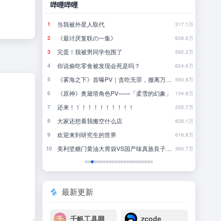
哔哩哔哩
豆瓣
当我被外星人取代
林
1
1
790.4万
317.1万
《最讨厌复联の一集》
行
2
2
780.9万
639.6万
完蛋！我被男同学包围了
来
3
3
771.3万
592.2万
你说偷吃零食被发现会死是吗？
4
4
761.9万
624.6万
《雾海之下》首曝PV｜贪吃无罪，撤离万岁！
近一
5
5
752.4万
590.8万
《原神》奥黛塔角色PV——「柔雪的幻象」
一
6
6
742.5万
134.8万
年
还来！！！！！！！！！！！
把
7
7
733.1万
255.7万
大家还想看我搬空什么店
我
8
8
723.5万
828.1万
欢迎来到研究生的世界
国内
9
9
713.8万
616.8万
美利坚糖门黄油大胃袋VS国产味真族良子板面长老
去
10
10
704.9万
360.7万
最新更新
千帆工具网
zcode