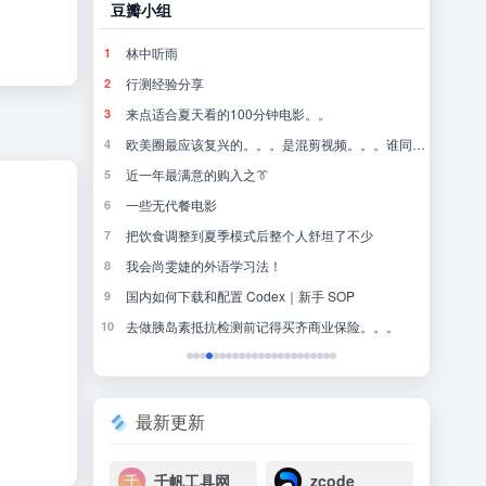
豆瓣小组
豆瓣
林中听雨
肖
1
1
317.1万
行测经验分享
霸
2
2
639.6万
来点适合夏天看的100分钟电影。。
控
3
3
592.2万
欧美圈最应该复兴的。。。是混剪视频。。。谁同意。。。。（扒扒落灰的收藏夹 推一些很好看的。。。更新了一些。。。
泰
4
4
624.6万
《雾海之下》首曝PV｜贪吃无罪，撤离万岁！
近一年最满意的购入之👔
阿
5
5
590.8万
的幻象」
一些无代餐电影
美
6
6
134.8万
把饮食调整到夏季模式后整个人舒坦了不少
辛
7
7
255.7万
我会尚雯婕的外语学习法！
这
8
8
828.1万
国内如何下载和配置 Codex｜新手 SOP
千
9
9
616.8万
美利坚糖门黄油大胃袋VS国产味真族良子板面长老
去做胰岛素抵抗检测前记得买齐商业保险。。。
盗
10
10
360.7万
最新更新
千帆工具网
zcode