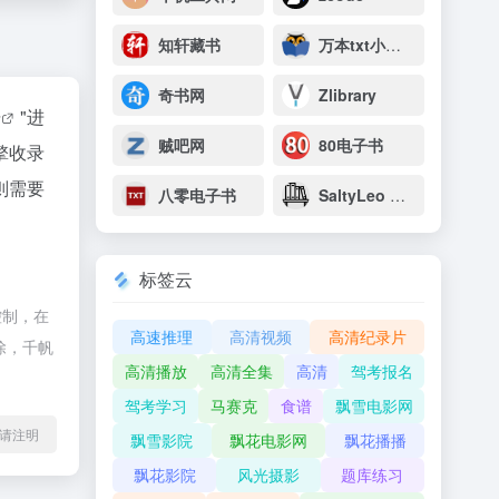
知轩藏书
万本txt小说下载网
奇书网
Zlibrary
据
"进
贼吧网
80电子书
擎收录
则需要
八零电子书
SaltyLeo 的书架
标签云
控制，在
高速推理
高清视频
高清纪录片
除，千帆
高清播放
高清全集
高清
驾考报名
驾考学习
马赛克
食谱
飘雪电影网
l转载请注明
飘雪影院
飘花电影网
飘花播播
飘花影院
风光摄影
题库练习