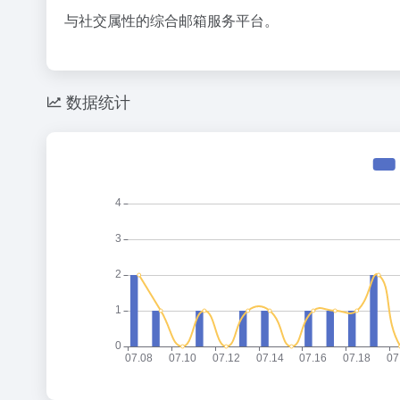
36氪
百度热搜
与社交属性的综合邮箱服务平台。
8点1氪丨长鑫拒绝苹果压价，坚持报价高于三星电子、SK海力士；宇树科技开启科创板IPO初步询价；韩国宣布进入“国家灾难状态”
把党建设
1
1
37
突发：谷歌AI一夜巨震，Gemini换帅，首席科学家带三个大牛出走创业
多地要求
2
2
17
飞书并入豆包、千问办公整合，大厂AI大战从“赛马”到“合兵”？
10年前
3
3
32
数据统计
扎克伯格，跟DeepSeek拼了
“China 
4
4
7
长鑫拒绝苹果压价，价格不低于三星SK海力士，苹果失去了议价权
宇树科技 
5
5
3
星巴克卖身、库迪踩刹车，只有瑞幸不敢停
U17国足
6
6
24
携程还是一条好汉
父母为陪
7
7
20
欧洲为什么没有OpenAI？
台风白海
8
8
27
乳企半年报预告冰火两重天：上游回暖，下游分化
宇树科技发
9
9
2
谷歌最重要的人，离职去做的“Loop”有多重要？
吉林一“温
10
10
20