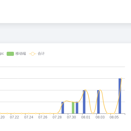
哔哩哔哩
得更加坚强有力
当我被外星人取代
1
790.4万
领导干部带头休假
《最讨厌复联の一集》
2
780.9万
救人上央视的小伙抗洪牺牲
完蛋！我被男同学包围了
3
771.3万
Cool”成海外热词
你说偷吃零食被发现会死是吗？
4
761.9万
打新
5
752.4万
1分钟轰2球
《原神》奥黛塔角色PV——「柔雪
6
742.5万
女儿在大学食堂承包档口2年
还来！！！！！！！！！！！
7
733.1万
豚登陆地点更新
大家还想看我搬空什么店
8
723.5万
行价格150.80元/股
欢迎来到研究生的世界
9
713.8万
度计大楼”读数爆表
10
704.9万