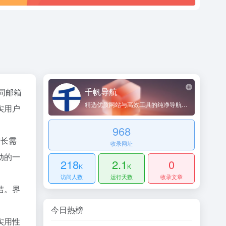
千帆导航
不同邮箱
精选优质网站与高效工具的纯净导航平台
实用户
968
增长需
收录网址
动的一
218
2.1
0
K
K
访问人数
运行天数
收录文章
洁。界
今日热榜
实用性