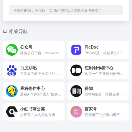
千帆导航致力于优质、实用的网络站点资源收集与分享！
相关导航
公众号
PicDoc
微信公众平台（mp.weixin.qq.com）是腾讯为自媒...
PicDoc是一款创新的AI驱动文本到视觉内容转换工具，专注...
百度贴吧
短剧创作者中心
百度旗下的中文网络社区平台，常被称为“百度贴吧”，用户可围绕...
这是一个专业短剧创作中心，专注剧本策划、脚本撰写、人设打造...
最右创作中心
得物
最右APP内的“达人”板块网页端，主要为最右用户提供达人创作...
得物App是一款聚焦潮流消费领域的平台，主要围绕年轻人喜爱的...
小红书蒲公英
百家号
抖音官方为内容创作者打造的一站式运营管理平台，能帮助创作者从...
百度旗下的资讯内容平台，主要用于聚合百家号创作者发布的各类原...