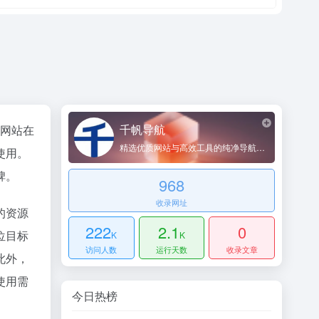
千帆导航
该网站在
精选优质网站与高效工具的纯净导航平台
使用。
碑。
968
收录网址
的资源
222
2.1
0
位目标
K
K
访问人数
运行天数
收录文章
此外，
使用需
今日热榜