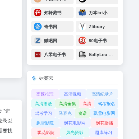
知轩藏书
万本txt小说下载网
奇书网
Zlibrary
贼吧网
80电子书
八零电子书
SaltyLeo 的书架
标签云
高速推理
高清视频
高清纪录片
高清播放
高清全集
高清
驾考报名
"进
驾考学习
马赛克
食谱
飘雪电影网
收录以
飘雪影院
飘花电影网
飘花播播
需要找
飘花影院
风光摄影
题库练习