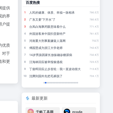
百度热搜
哔哩
网提供
到钱？
人民的健康、体质、幸福一脉相承
发
1
1
85
790.5万
观的界
突发 | ChatGPT最强模型紧急踩刹车，奥特曼：你（Astra）吓到我了
广东又要“下开水”了
聪
2
2
33
780.9万
用户提
台风白海豚闭眼意味着什么
《
3
3
22
771.4万
9点1氪｜宇树科技中签率不足长鑫十五分之一；东航宣布提前14天可免费退改票；雪佛兰将停止在华销售
外国游客来中国扫货新特产
犯
4
4
28
761.9万
黄仁勋一刀下去，砍碎了全球内存股，唯独长鑫幸免于难
河南重大刑事案嫌疑人落网
《
5
5
14
752万
的优质
看交付
傅园慧成为浙江大学老师
欢
6
6
20
742.6万
。对于
差价好几千，苹果官翻机爆发，「官换机」趁机套路消费者？
14岁男孩因家长放纵确诊糖尿病
不要
7
7
3
732.8万
值和更
10部9亏，扎堆撤档，沈腾能成暑期档电影救星吗？
汪海林回应被举报偷逃税
当
8
8
2
723.5万
丁俊晖回应止步首轮：我一直波动很大
9
9
12
713.8万
终于要结束了？
沈腾到国外先把毛裤脱了
青
10
10
0
704.1万
最新更新
千帆工具网
zcode