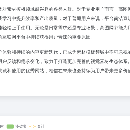
36氪
及对素材模板领域感兴趣的各类人群。对于专业用户而言，高图
既然你这么聪明，为什么在网上赚不
1
或学习中提升效率和产出质量；对于普通用户来说，平台简洁直
2
能轻松上手使用。无论是日常需求还是专业场景，高图网都能为
Cursor，即将彻底消失？
3
的互联网平台中持续获得用户青睐的重要原因。
4
5
户体验和持续的内容更新迭代，已成为素材模板领域中不可忽视
寒武纪：上半年暴赚23亿，下半年
6
用户反馈和需求变化，致力于打造更加完善的视觉素材生态体系
7
收藏和使用的优秀网站，相信在未来也会持续为用户带来更多价
8
天才，对AI发展到底有多重要？
9
DeepSeek大涨价，Token价格战
10