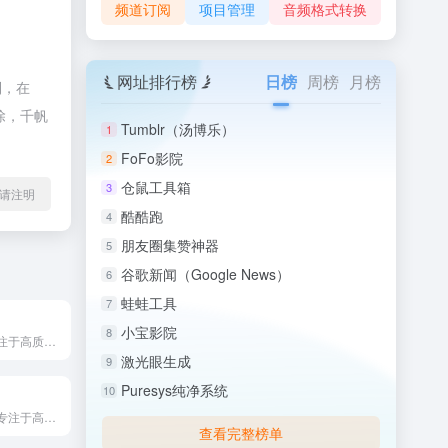
频道订阅
项目管理
音频格式转换
网址排行榜
日榜
周榜
月榜
制，在
除，千帆
Tumblr（汤博乐）
1
FoFo影院
2
仓鼠工具箱
3
l转载请注明
酷酷跑
4
朋友圈集赞神器
5
谷歌新闻（Google News）
6
蛙蛙工具
7
小宝影院
8
图精灵是一个专注于高质量图片素材的优质在线平台，通过域名61...
激光眼生成
9
Puresys纯净系统
10
影视飓风是一个专注于高质量图片素材的优质在线平台，通过域名y...
查看完整榜单