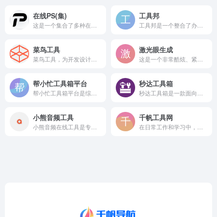
在线PS(集)
工具邦
这是一个集合了多种在线PS图片处理工具的导航页面，堪称“在线...
工具邦是一个整合了办公、设计、学习、生活等多类实用工具的在线平台，无需下载安装，打开网页即可直接使用
菜鸟工具
激光眼生成
菜鸟工具，为开发设计人员提供在线工具，网址导航，提供在线PHP、Python、 CSS、JS 调试，中文简繁体转换，进制转换等工具。致力于打造国内专业WEB开发工具，集成开发环境，WEB开发教程。..
这是一个非常酷炫、紧跟欧美网络迷因（Meme）潮流的在线特效...
帮小忙工具箱平台
秒达工具箱
帮小忙工具箱平台是综合生活与办公工具平台，提供证件照生成、表...
秒达工具箱是一款面向开发者和办公人群的免费开源综合在线工具平...
小熊音频工具
千帆工具网
小熊音频在线工具是专注音频处理的综合在线工具，提供MP3/W...
在日常工作和学习中，我们经常需要用到各种小工具，比如转换一下...