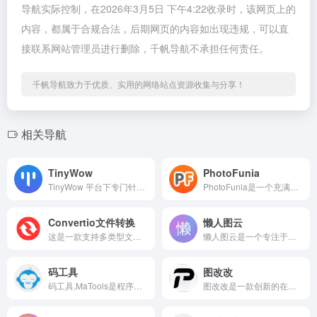
导航实际控制，在2026年3月5日 下午4:22收录时，该网页上的
内容，都属于合规合法，后期网页的内容如出现违规，可以直
接联系网站管理员进行删除，千帆导航不承担任何责任。
千帆导航致力于优质、实用的网络站点资源收集与分享！
相关导航
TinyWow
PhotoFunia
TinyWow 平台下专门针对 PDF 文件的在线处理工具集合，无需下载安装软件，通过浏览器即可直接使用，能满足日常办公、学习中对 PDF 文件的多种操作需求
PhotoFunia是一个充满趣味和创意的在线图片特效生成平...
Convertio文件转换
懒人图云
这是一款支持多类型文件在线格式转换的工具，无需下载安装客户端，通过浏览器上传文件即可完成格式转换，覆盖文档、图片、音频、视频等常见文件类型。
懒人图云是一个专注于照片组合拼图制作和创意可视化生成的在线工...
码工具
图改改
码工具,MaTools是程序员的代码在线工具箱:有代码对比,代码格式化,css压缩,文字加密解密,时间戳生成,二维码生成,API文档,Cron表达式,图片处理,正则表达式等工具
图改改是一款创新的在线AI图片编辑工具，专注于解决“图片中的...