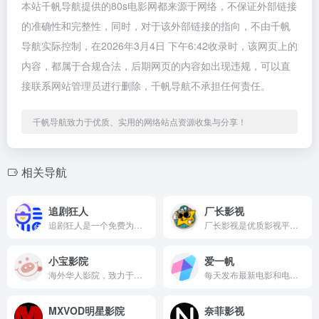
本站千帆导航提供的80s电影网都来源于网络，不保证外部链接
的准确性和完整性，同时，对于该外部链接的指向，不由千帆
导航实际控制，在2026年3月4日 下午6:42收录时，该网页上的
内容，都属于合规合法，后期网页的内容如出现违规，可以直
接联系网站管理员进行删除，千帆导航不承担任何责任。
千帆导航致力于优质、实用的网络站点资源收集与分享！
相关导航
追剧狂人
厂长影视
追剧狂人是一个免费为广大追剧迷提供在线播放的影视站
厂长影视是优质影视平台，提供海量影视资源，涵盖国内外电影、热门剧集、动漫、综艺等。平台注重用户体验，支持高清流畅播放，可自选播放源，还能下载影片。无论是热门大片还是小众佳作，都能满足观影需求。
小宝影院
爱一帆
海外华人影院，致力于打造观影清爽、资源丰富、更新及时的海外华人分享影院，涵盖电影、电视剧、综艺、动漫、纪录片。
每天发布最新电影和电视剧，免费提供无广告在线观看服务，收录最新最热最全电影大片，4K高清免费看，是分发、上传、社区一体的在线视频平台。
MXVOD明星影院
奈菲影视