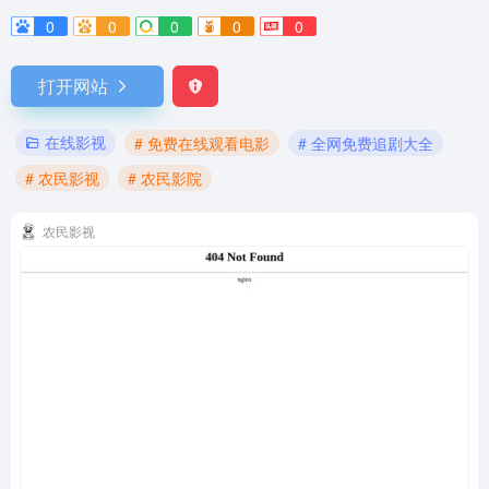
0
0
0
0
0
打开网站
在线影视
# 免费在线观看电影
# 全网免费追剧大全
# 农民影视
# 农民影院
农民影视