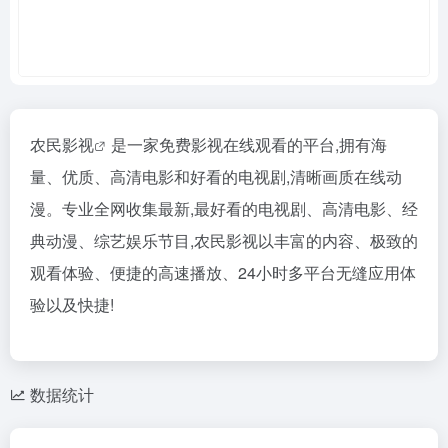
农民影视
是一家免费影视在线观看的平台,拥有海
量、优质、高清电影和好看的电视剧,清晰画质在线动
漫。专业全网收集最新,最好看的电视剧、高清电影、经
典动漫、综艺娱乐节目,农民影视以丰富的内容、极致的
观看体验、便捷的高速播放、24小时多平台无缝应用体
验以及快捷!
数据统计