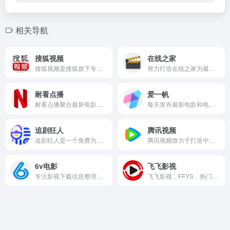
相关导航
搜狐视频
在线之家
搜狐视频是搜狐旗下专业的综合视频网站，提供正版高清电影、电视剧、综艺、纪录片、动漫等。网罗最新最热新闻、娱乐资讯，同时提供免费视频空间和视频分享服务。
努力打造在线之家为最好的海外热门影视剧在线观看站点!
耐看点播
爱一帆
耐看点播聚合最新电影、电视剧、综艺、动漫、在线观看网站平台。做到最新、最快、最全的电影电视剧在线播放平台网站!
每天发布最新电影和电视剧，免费提供无广告在线观看服务，收录最新最热最全电影大片，4K高清免费看，是分发、上传、社区一体的在线视频平台。
追剧狂人
腾讯视频
追剧狂人是一个免费为广大追剧迷提供在线播放的影视站
腾讯视频致力于打造中国领先的在线视频媒体平台，以丰富的内容、极致的观看体验、便捷的登录方式、多平台无缝应用体验以及快捷分享的产品特性，主要满足用户在线观看视频的需求。
6v电影
飞飞影视
专注影视下载信息整理，提供电影、电视剧下载入口与更新索引，涵盖新上映电影、热门剧及经典作品，强调高清获取路径。
飞飞影视，FFYS，热门电影，最新电影，最新电视剧，免费下载，迅雷下载，磁力下载，电驴下载，超清原画免费在线观看！