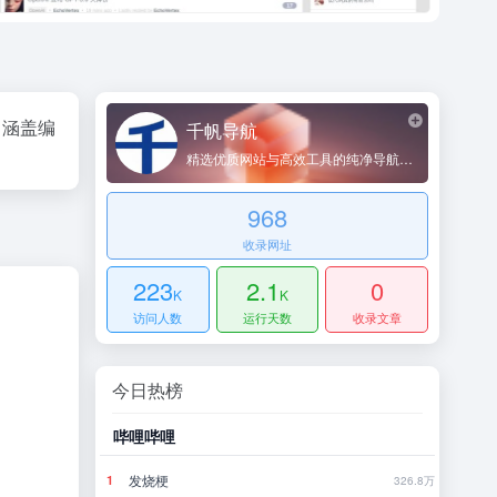
，涵盖编
千帆导航
精选优质网站与高效工具的纯净导航平台
968
收录网址
223
2.1
0
K
K
访问人数
运行天数
收录文章
今日热榜
哔哩哔哩
豆瓣
系
发烧梗
怎
1
1
790.5万
326.8万