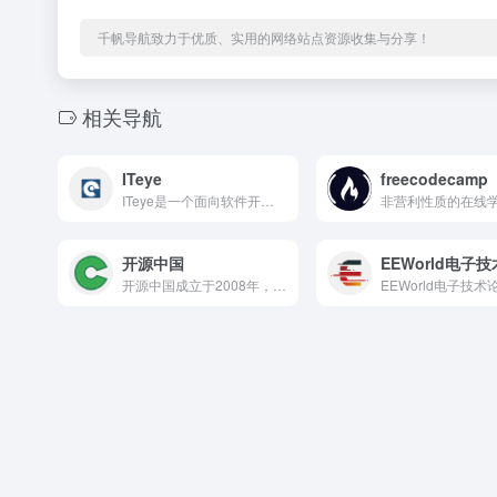
千帆导航致力于优质、实用的网络站点资源收集与分享！
相关导航
ITeye
freecodecamp
ITeye是一个面向软件开发者的中文专业技术社区，最早名为JavaEye，专注于Java开发技术的学习与讨论，逐渐覆盖前端、后端、数据库、移动开发、架构设计等多个编程领域，是国内知名的技术交流平台之一。
开源中国
EEWorld电子
开源中国成立于2008年，是中国最具影响力的开源技术中文社区平台之一，为开发者提供开源项目托管、技术文章、行业资讯、论坛讨论等一站式服务，致力于推动国内开源生态的发展与繁荣。