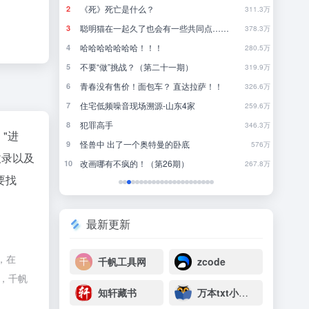
《死》死亡是什么？
你
2
2
780.8万
311.3万
聪明猫在一起久了也会有一些共同点……
一
3
3
771.2万
378.3万
哈哈哈哈哈哈哈！！！
4
4
761.7万
280.5万
不要“做”挑战？（第二十一期）
林
5
5
752.3万
319.9万
青春没有售价！面包车？ 直达拉萨！！
行
6
6
742.7万
326.6万
住宅低频噪音现场溯源-山东4家
来
7
7
733.2万
259.6万
寻
犯罪高手
8
8
723.6万
346.3万
"进
怪兽中 出了一个奥特曼的卧底
近一
9
9
713.7万
576万
收录以及
改画哪有不疯的！（第26期）
一
10
10
704.2万
267.8万
要找
最新更新
，在
千帆工具网
zcode
除，千帆
知轩藏书
万本txt小说下载网