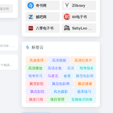
奇书网
Zlibrary
l转载请注明
贼吧网
80电子书
八零电子书
SaltyLeo 的书架
稀土掘金创建于2015年，隶属于字节跳动旗下，是一个面向开发者和技术从业者的专业内容社区，聚合前端、后端、移动开发、人工智能、云计算、区块链等多个技术领域的优质内容，支持原创文章发布、项目展示和社区互动。
标签云
高速推理
高清视频
高清纪录片
HelloGitHub是一个独具特色的开源项目分享平台，专注于发现和推荐有趣、易上手的开源项目，帮助开发者快速了解优质开源资源，降低开源项目的入门门槛，推动开源文化的传播与发展。
高清播放
高清全集
高清
驾考报名
驾考学习
马赛克
食谱
飘雪电影网
飘雪影院
飘花电影网
飘花播播
飘花影院
风光摄影
题库练习
频道订阅
项目管理
音频格式转换