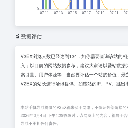
张一鸣为
2
3
卡西欧小
4
5
数据评估
马斯克，
6
这一次，
7
OpenA
8
V2EX浏览人数已经达到124，如你需要查询该站的
苹果给阿
9
入；以目前的网站数据参考，建议大家请以爱站数据为
10
索引量、用户体验等；当然要评估一个站的价值，最
V2EX的站长进行洽谈提供。如该站的IP、PV、跳出
本站千帆导航提供的V2EX都来源于网络，不保证外部链接
2026年3月4日 下午4:29收录时，该网页上的内容，都
导航不承担任何责任。