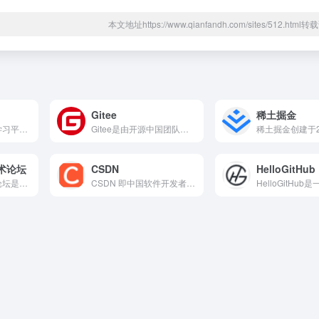
本文地址https://www.qianfandh.com/sites/512.htm
Gitee
稀土掘金
非营利性质的在线学习平台，主要提供免费的编程与软件开发相关课程
Gitee是由开源中国团队开发维护的国产代码托管平台，自2013年上线以来迅速成长为中国开发者首选的代码协作平台之一，支持Git仓库管理，提供项目托管、团队协作、Issue跟踪、Wiki文档等服务。
技术论坛
CSDN
HelloGitHub
EEWorld电子技术论坛是中国最具专业性的电子工程师社区之...
CSDN 即中国软件开发者网络，是中国专业开发者社区与开源及大模型时代的开发者生产力平台