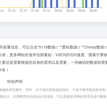
什么反对蒸馏？
台风白海豚在浙江玉环沿海登陆
2
66
苹果国行AI突然发布，首次官宣牵手阿里，Mac用上千问了
中国第1高楼阻尼器摆动明显
3
12
方块，是我今年最想要的智能戒指
首个全国产10万卡AI超集群投用
4
3
最前线|中科慧思发布三款灵巧手产品，要从“抓取”走向真实场景作业
年仅23岁 夏士远空降时坠地牺牲
5
4
要颠覆EUV光刻机？
巨浪拍岸！直击台风白海豚登陆现场
6
17
腾讯想填补国内射击空白
“老头乐”为啥禁不掉
7
10
I用1年时间证明，你并不用为AI换浏览器
男孩被浪卷走 台风过境才能海上搜
8
19
相关权重信息，可以点击"
5118数据
""
爱站数据
""
Chinaz数据
里提了一个醒
儿子去世老人要查孙子血缘儿媳拒绝
9
7
准，更多网站价值评估因素如：V2EX的访问速度、搜索引擎
OpenAI高管：Codex这样的Harness，也就再火俩月
日本火山喷发 天空瞬间一片漆黑
10
12
主要还是需要根据您自身的需求以及需要，一些确切的数据则需
率等！
特别声明
的准确性和完整性，同时，对于该外部链接的指向，不由千帆导航实际控制
属于合规合法，后期网页的内容如出现违规，可以直接联系网站管理员进行删