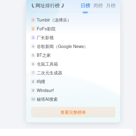
网址排行榜
日榜
周榜
月榜
Tumblr（汤博乐）
1
FoFo影院
2
厂长影视
3
谷歌新闻（Google News）
4
BT之家
5
仓鼠工具箱
6
二次元生成器
7
呜哩
8
Windsurf
9
秘塔AI搜索
10
查看完整榜单