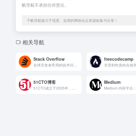
帆导航不承担任何责任。
千帆导航致力于优质、实用的网络站点资源收集与分享！
相关导航
Stack Overflow
freecodecamp
全球开发者常用的技术问答平台，汇聚数百万程序员。用户可提问解决编程难题，也能分享经验解答他人疑问
51CTO博客
Medium
51CTO成立于2005年，是一个面向IT技术人员的综合型学习与交流平台，集成了技术资讯、原创文章、在线课程、职业培训、社区问答等服务，涵盖软件开发、系统运维、网络安全、数据库、人工智能、云计算等多个领域。