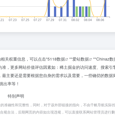
2
花800块钱找点罪受
3
4
OpenAI 音箱：果味设计，但比苹
5
24小时健身房里，泡满了待业的年
6
7
8
梁文锋，告别“价格屠夫”
9
的相关权重信息，可以点击"
5118数据
""
爱站数据
""
Chinaz数
五路玩家齐下场，AI办公超级入口
10
为准，更多网站价值评估因素如：稀土掘金的访问速度、搜索引
，最主要还是需要根据您自身的需求以及需要，一些确切的数据
、跳出率等！
特别声明
接的准确性和完整性，同时，对于该外部链接的指向，不由千帆导航实际
，都属于合规合法，后期网页的内容如出现违规，可以直接联系网站管理员进行