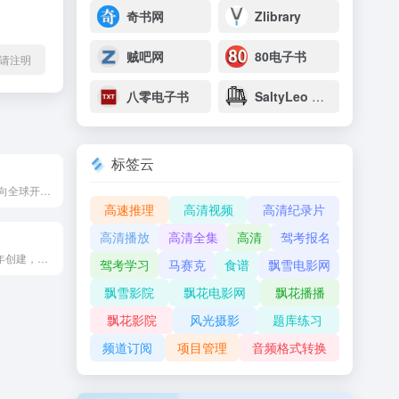
奇书网
Zlibrary
贼吧网
80电子书
l转载请注明
八零电子书
SaltyLeo 的书架
标签云
HelloWorld是面向全球开发者和技术爱好者的综合性技术交流与学习平台，覆盖编程开发、云计算、人工智能、数据分析等众多领域，提供丰富的学习资源，包括在线教程、技术文档、开源项目和高质量文章分享。
高速推理
高清视频
高清纪录片
高清播放
高清全集
高清
驾考报名
博客园于 2004 年创建，是面向开发者的知识分享社区。这里能撰写、阅读及分享技术文章，交流经验心得。
驾考学习
马赛克
食谱
飘雪电影网
飘雪影院
飘花电影网
飘花播播
飘花影院
风光摄影
题库练习
频道订阅
项目管理
音频格式转换