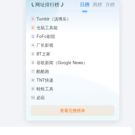
网址排行榜
日榜
周榜
月榜
Tumblr（汤博乐）
1
仓鼠工具箱
2
FoFo影院
3
厂长影视
4
BT之家
5
谷歌新闻（Google News）
6
酷酷跑
7
TNT快递
8
蛙蛙工具
9
必应
10
查看完整榜单