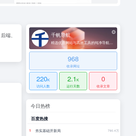
千帆导航
 后端、
精选优质网站与高效工具的纯净导航平台
968
收录网址
220
2.1
0
K
K
访问人数
运行天数
收录文章
今日热榜
百度热搜
哔哩
刚刚，GPT-5.6全员免费！下一代巨兽Astra打响闪电战
夯实基础开新局
当
1
1
32
790.4万