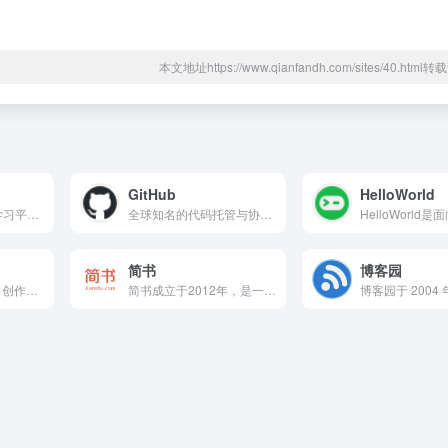
本文地址https://www.qianfandh.com/sites/40.htm
GitHub
HelloWorld
非营利性质的在线学习平台，主要提供免费的编程与软件开发相关课程
全球知名的代码托管与协作平台，供开发者存储、管理代码，支持版本控制与分支管理
简书
博客园
Medium 内容平台：创作分享与优质文章阅读工具
简书成立于2012年，是一个专注于写作、阅读与内容分享的社区平台，鼓励用户用文字表达观点、记录生活、传播知识，内容涵盖文学创作、职场经验、教育成长、技术分享、运营笔记、生活感悟等多个方向。