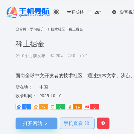
影音视
兰开斯特
26°
首页
•
学习提升
•
IT技术社区
•
稀土掘金
稀土掘金
10个月前发布
204
0
0
面向全球中文开发者的技术社区，通过技术文章、沸点
所在地：
中国
收录时间：
2025-10-10
3
4-
3
1+
8
打开网站
手机查看