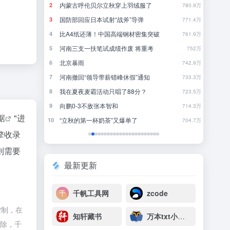
8点1氪丨DeepSeek宣布大幅涨价；贾国龙再创业，开店“天边羊多”；河南试行周五下午弹性离岗
内蒙古呼伦贝尔立秋穿上羽绒服了
完
2
2
26
780.9万
国防部回应日本试射“战斧”导弹
《
3
3
42
771.4万
下个月的 iPhone 发布会，可能是五年来最有「活人感」的一次
比A4纸还薄！中国高端钢材密集突破
《
4
4
7
761.9万
果多走一步
河南三支一扶笔试成绩作废 将重考
你
5
5
3
752万
轻人
北京暴雨
欢
6
6
14
742.9万
OpenAI首款AI硬件，为什么是个没有屏幕的「甜甜圈」
河南撤回“领导带薪错峰休假”通知
当
7
7
14
733.3万
AI办公尚未决出胜负，打工人先给大厂交了1500“首付”
我在夏夜麦霸活动只唱了88分？
8
8
15
723.5万
向鹏0-3不敌张本智和
犯
9
9
20
714.3万
据
"进
争夺战全面打响
“立秋的第一杯奶茶”又爆单了
10
10
2
704.7万
擎收录
则需要
最新更新
千帆工具网
zcode
控制，在
知轩藏书
万本txt小说下载网
删除，千