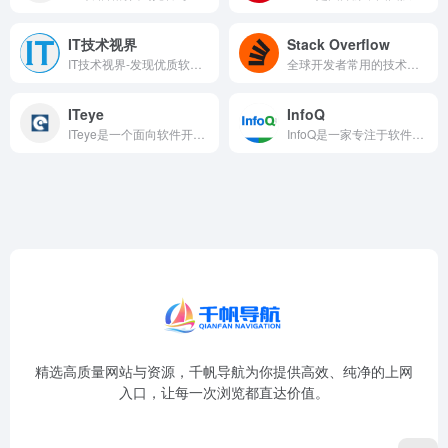
IT技术视界
Stack Overflow
IT技术视界-发现优质软件，收集实用资源，分享技术教程
全球开发者常用的技术问答平台，汇聚数百万程序员。用户可提问解决编程难题，也能分享经验解答他人疑问
ITeye
InfoQ
ITeye是一个面向软件开发者的中文专业技术社区，最早名为JavaEye，专注于Java开发技术的学习与讨论，逐渐覆盖前端、后端、数据库、移动开发、架构设计等多个编程领域，是国内知名的技术交流平台之一。
InfoQ是一家专注于软件开发领域的国际化技术社区，2006年创立于美国，拥有英文、中文、日文等多语言版本，以推动软件开发领域知识与创新的传播为使命，提供系统的技术文章、访谈、演讲视频、电子书及会议内容。
精选高质量网站与资源，千帆导航为你提供高效、纯净的上网
入口，让每一次浏览都直达价值。