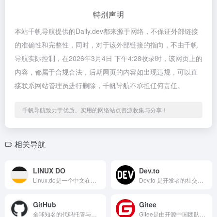
特别声明
本站千帆导航提供的Daily.dev都来源于网络，不保证外部链接
的准确性和完整性，同时，对于该外部链接的指向，不由千帆
导航实际控制，在2026年3月4日 下午4:28收录时，该网页上的
内容，都属于合规合法，后期网页的内容如出现违规，可以直
接联系网站管理员进行删除，千帆导航不承担任何责任。
千帆导航致力于优质、实用的网络站点资源收集与分享！
相关导航
LINUX DO
Dev.to
Linux.do是一个中文在线技术社区，重点覆盖Linux、开源项目和人工智能等领域，秉承Where possible begins的理念，致力于建设真诚、友善、团结、专业的技术交流环境，是Linux爱好者的重要聚集地。
Dev.to 是开发者的社交网络，能在其中讨论、学习和协作...
GitHub
Gitee
全球知名的代码托管与协作平台，供开发者存储、管理代码，支持版本控制与分支管理
Gitee是由开源中国团队开发维护的国产代码托管平台，自2013年上线以来迅速成长为中国开发者首选的代码协作平台之一，支持Git仓库管理，提供项目托管、团队协作、Issue跟踪、Wiki文档等服务。