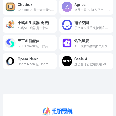
Chatbox
Agnes
Chatbox AI是一款全能AI助手，支持Windows...
这是一款 AI 协作平台，融合智能生成、实时协作、上下文记忆及本地化语言支持，能解决远程团队跨设备文档共创等效率痛点。
小码AI生成器(免费)
扣子空间
小码AI生成器是一个集成了多种AI功能的免费在线平台，旨在满...
子空间AI助手支持播客生成、PPT制作、网页开发及报告写作，覆盖科研、商业、舆情等领域的专家 Agent 7x24小时响应，生活工作无缝切换，提升50%效率！
天工AI智能体
讯飞星辰
天工Skywork是一款具备超强DeepResearch能力的全新AI Office智能体，通过3个专家agent和1个通用agent，让AI深度研究，一键生成AI文档、AI PPT、AI表格，高效应对各类办公、学习场景；也支持网页html、图像、视频、有声书、绘本等多种形式的创意内容创作，激发无限灵感。 天工Skywork融合先进的多模态理解与深度检索分析技术，一问即得科研级、专业级、咨询级的高质量结果，帮助你摆脱繁琐事务，显著提升效率。 无论你是职场白领、科研人员、大学生、研究生，还是自媒体KOL，天工Skywork都将是你值得信赖的智能伙伴，助你专注思考、释放创造力。
新一代智能体Agent开发平台，支持通过提示词Prompt、工作流Workflow灵活创建专业智能体。平台已整合丰富的模型、插件、MCP Server，支持一站式效果测评，助力开发者快速搭建生产级智能体。创建后可发布到讯飞星火App、微信公众号，或发布成API、MCP Server。
Opera Neon
Seele AI
Opera Neon 是 Opera 推出的 AI Agen...
这是全球首款端到端 AI 3D 游戏生成网站。用户通过输入文...