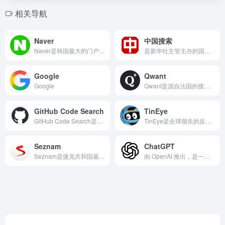
相关导航
Naver
中国搜索
Naver是韩国最大的门户网站和搜索引擎，以其高度本土化的服务和独特的内容生态而著称。Naver的核心优势在于其知识型产品，如“知识iN”（类似百度知道）和Cafe（社区论坛），这些功能深度融入韩国民众的日常生活。其搜索结果极大地依赖于自身生态内生成的高质量内容，而非仅仅抓取外部网页。对于想要了解韩国文化、学习韩语或研究韩国社会动态的用户而言，Naver提供了比通用搜索引擎更深入、更准确的本地化信息。
是新华社主管主办的国家搜索平台、中央新闻网站、信息科技企业“国家队”，于2014年2月由中央七大主要新闻单位联合设立。作为国家高新技术企业，中国搜索坚持“国家站位、搜索定位、科学品位、市场地位”，致力于以中国观点、中国算法，重组服务于中国式现代化的数据和信息。
Google
Qwant
Google
Qwant是源自法国的搜索引擎，以尊重用户隐私和主张网络中立为核心理念。它承诺不跟踪用户、不建立用户画像，也不进行个性化的广告推送或结果过滤，旨在为所有用户提供相同且公正的搜索结果。Qwant将搜索结果清晰地分为网页、新闻、社交媒体和购物等不同版块，并提供内置的儿童安全模式“Qwant Junior”。它代表了欧洲在数字主权和隐私保护方面的努力，是那些希望摆脱算法茧房和追踪的用户的替代选择。
GitHub Code Search
TinEye
GitHub Code Search是全球最大的源代码托管平台GitHub内置的代码搜索引擎。它允许开发者通过强大的高级语法、正则表达式以及代码结构匹配等方式，在GitHub上托管的数以亿计的开源仓库中精确搜索代码片段、函数、类库或整个项目。这一工具对于程序员来说至关重要，无论是为了学习优秀代码、查找特定API的用法、寻找可复用的代码模块，还是进行安全审计，GitHub Code Search都能提供极致的代码级信息检索体验。
TinEye是全球领先的反向图片搜索引擎，它彻底改变了人们查找图片信息的方式。用户只需上传一张图片或提供图片的URL地址，TinEye就会在其不断更新的图像索引库中进行比对，找出这张图片在网络上出现的所有地方。这个工具对于验证图片来源、追踪图片的使用历史、寻找更高分辨率版本、发现未经授权的使用以及进行图像版权保护都非常有用，是摄影师、设计师、内容创作者和事实核查人员的得力助手。
Seznam
ChatGPT
Seznam是捷克共和国最古老、最受欢迎的互联网门户网站和本土搜索引擎。它提供全面且高度本地化的网络服务，其搜索功能深度整合了本地的网页、地图、商业信息、新闻、天气预报和邮件服务。Seznam的地图和导航服务在捷克市场极具竞争力。对于任何需要了解捷克市场、学习捷克语、研究当地文化或访问捷克本地网站的用户来说，Seznam是比国际通用搜索引擎更精准、更贴近本土生活的首选信息入口。
由 OpenAI 推出，是一款基于先进人工智能的网站。它拥有强大的自然语言处理能力，能像人类一样理解和生成文本。