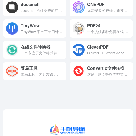
docsmall
ONEPDF
docsmall 提供免费的在线图片、GIF、PDF处理，包括图片压缩、裁剪、改尺寸，PDF合并、分割、压缩、页面调整等功能。
无需安装客户端，通过浏览器即可实现 PDF 与 Word/Excel/JPG 互转、在线编辑文字图片、压缩文件、合并拆分 PDF，满足办公中 PDF 处理需求。
TinyWow
PDF24
TinyWow 平台下专门针对 PDF 文件的在线处理工具集合，无需下载安装软件，通过浏览器即可直接使用，能满足日常办公、学习中对 PDF 文件的多种操作需求
一个提供多种免费在线 PDF 处理工具的平台，无需下载安装软件，通过浏览器即可完成 PDF 相关的各类操作。
在线文件转换器
CleverPDF
一个专注于文件格式转换的工具集合，能帮助用户将不同类型的文件在常用格式间相互转换，解决日常办公、学习、多媒体处理中因格式不兼容导致的使用问题
CleverPDF offers dozens of high quality free online PDF tools, including PDF to Office, iWork and other format conversion, merge or split PDF, PDF security and more!
菜鸟工具
Convertio文件转换
菜鸟工具，为开发设计人员提供在线工具，网址导航，提供在线PHP、Python、 CSS、JS 调试，中文简繁体转换，进制转换等工具。致力于打造国内专业WEB开发工具，集成开发环境，WEB开发教程。..
这是一款支持多类型文件在线格式转换的工具，无需下载安装客户端，通过浏览器上传文件即可完成格式转换，覆盖文档、图片、音频、视频等常见文件类型。