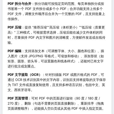
PDF 拆分与合并
：拆分功能可按指定页码范围、每页单独拆分或按
书签将一个 PDF 文件拆分成多个小 PDF；合并功能支持上传多个
PDF 文件，调整文件顺序后合并为一个完整的 PDF，且支持批量上
传操作。
PDF 压缩
：提供 “推荐压缩”“高压缩（体积更小）”“低压缩（质量更
高）” 三种模式，可根据需求选择，压缩后能在减少文件体积的同
时，尽量保持 PDF 内文字和图片的清晰度，方便邮件发送或在线传
输。
PDF 编辑
：支持添加文本（可调整字体、大小、颜色和位置）、插
入图片（支持 JPG/PNG 等格式，可缩放和移动）、添加形状（如
矩形、圆形、箭头等，可设置颜色和线条样式），还能对已有文字
进行批注或划重点。
PDF 文字提取（OCR）
：针对扫描版 PDF 或图片格式的 PDF，可
通过 OCR 技术识别其中的文字内容，识别后支持将提取的文字保存
为 TXT 文件或直接复制使用，且支持多种语言识别，包括中文、英
文、西班牙语等。
PDF 页面管理
：可对 PDF 中的页面进行旋转（90 度 / 180 度 /
270 度）、删除（勾选不需要的页面直接删除）、重新排序（拖拽
页面调整顺序），还能插入空白页或从其他 PDF 中插入指定页面。