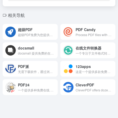
相关导航
超级PDF
PDF Candy
超级PDF免费为您提供简单强大的PDF在线处理工具，文件3小时自动删除
Process PDF files with PDF Candy - a free online PDF toolkit. Edit PDF, convert PDF to Word, PDF to JPG, merge and split PDF, compress PDF, etc.
docsmall
在线文件转换器
docsmall 提供免费的在线图片、GIF、PDF处理，包括图片压缩、裁剪、改尺寸，PDF合并、分割、压缩、页面调整等功能。
一个专注于文件格式转换的工具集合，能帮助用户将不同类型的文件在常用格式间相互转换，解决日常办公、学习、多媒体处理中因格式不兼容导致的使用问题
PDF派
123apps
无需下载软件，通过浏览器即可使用的在线 PDF 工具，支持 PDF 与 Word/Excel/ 图片互转、内容编辑、体积压缩及文字提取，满足办公学习需求。
这是一个提供多款免费在线多媒体处理工具的平台，无需下载安装软件，打开浏览器即可使用，覆盖音频、视频、文档等日常处理需求。
PDF24
CleverPDF
一个提供多种免费在线 PDF 处理工具的平台，无需下载安装软件，通过浏览器即可完成 PDF 相关的各类操作。
CleverPDF offers dozens of high quality free online PDF tools, including PDF to Office, iWork and other format conversion, merge or split PDF, PDF security and more!