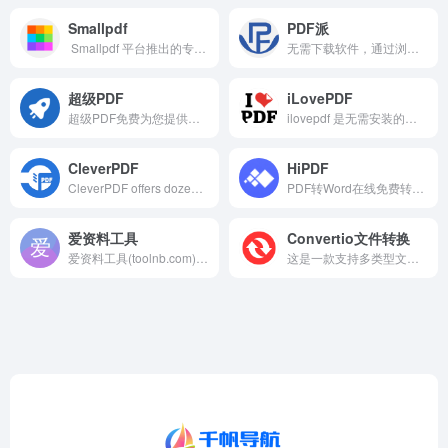
Smallpdf
PDF派
Smallpdf 平台推出的专门用于合并 PDF 文件的在线工具，无需下载安装软件，打开网页即可使用。
无需下载软件，通过浏览器即可使用的在线 PDF 工具，支持 PDF 与 Word/Excel/ 图片互转、内容编辑、体积压缩及文字提取，满足办公学习需求。
超级PDF
iLovePDF
超级PDF免费为您提供简单强大的PDF在线处理工具，文件3小时自动删除
ilovepdf 是无需安装的在线 PDF 工具平台，支持 PDF 与 Word/Excel/ 图片互转、压缩、编辑、拆分合并、OCR 文字提取、加密解密，满足办公学习 PDF 处理需求。
CleverPDF
HiPDF
CleverPDF offers dozens of high quality free online PDF tools, including PDF to Office, iWork and other format conversion, merge or split PDF, PDF security and more!
PDF转Word在线免费转换工具HiPDF，，是一款完全免费的PDF在线编辑工具。文档转换精确率高，可以免费将PDF转Word，还有PDF在线压缩、PDF合并、图片转PDF格式等多种功能，能满足不同的需求。
爱资料工具
Convertio文件转换
爱资料工具(toolnb.com),为开发运维提供全面的在线工具箱,已开发工具400款,包含开发工具,运维工具,常用工具,SEO站长工具等,是好用,方便的在线工具网站.
这是一款支持多类型文件在线格式转换的工具，无需下载安装客户端，通过浏览器上传文件即可完成格式转换，覆盖文档、图片、音频、视频等常见文件类型。