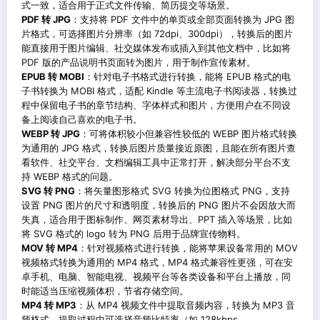
式一致，适合用于正式文件传输、简历提交等场景。
PDF 转 JPG
：支持将 PDF 文件中的单页或全部页面转换为 JPG 图
片格式，可选择图片分辨率（如 72dpi、300dpi），转换后的图片
能直接用于图片编辑、社交媒体发布或插入到其他文档中，比如将
PDF 版的产品说明书页面转为图片，用于制作宣传素材。
EPUB 转 MOBI
：针对电子书格式进行转换，能将 EPUB 格式的电
子书转换为 MOBI 格式，适配 Kindle 等主流电子书阅读器，转换过
程中保留电子书的章节结构、字体样式和图片，方便用户在不同设
备上阅读自己喜欢的电子书。
WEBP 转 JPG
：可将体积较小但兼容性较低的 WEBP 图片格式转换
为通用的 JPG 格式，转换后图片质量接近原图，且能在所有图片查
看软件、社交平台、文档编辑工具中正常打开，解决部分平台不支
持 WEBP 格式的问题。
SVG 转 PNG
：将矢量图形格式 SVG 转换为位图格式 PNG，支持
设置 PNG 图片的尺寸和透明度，转换后的 PNG 图片不会因放大而
失真，适合用于图标制作、网页素材导出、PPT 插入等场景，比如
将 SVG 格式的 logo 转为 PNG 后用于品牌宣传物料。
MOV 转 MP4
：针对视频格式进行转换，能将苹果设备常用的 MOV
视频格式转换为通用的 MP4 格式，MP4 格式兼容性更强，可在安
卓手机、电脑、智能电视、视频平台等各类设备和平台上播放，同
时能适当压缩视频体积，节省存储空间。
MP4 转 MP3
：从 MP4 视频文件中提取音频内容，转换为 MP3 音
频格式，提取过程中可选择音频比特率（如 128kbps、