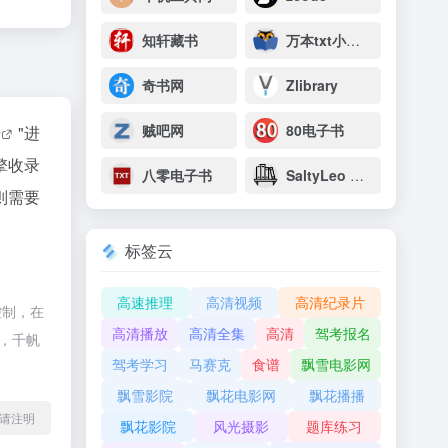
知轩藏书
万本txt小说下载网
奇书网
Zlibrary
贼吧网
80电子书
据
"进
擎收录
八零电子书
SaltyLeo 的书架
则需要
标签云
高速推理
高清视频
高清纪录片
控制，在
高清播放
高清全集
高清
驾考报名
除，千帆
驾考学习
马赛克
食谱
飘雪电影网
飘雪影院
飘花电影网
飘花播播
l转载请注明
飘花影院
风光摄影
题库练习