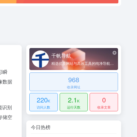
千帆导航
。
精选优质网站与高效工具的纯净导航平台
彩瞬
968
像数据
收录网址
220
2.1
0
K
K
能识别
访问人数
运行天数
收录文章
存储空
今日热榜