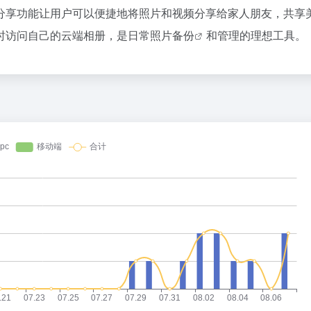
36氪
分享功能让用户可以便捷地将照片和视频分享给家人朋友，共享
时访问自己的云端相册，是日常
照片备份
和管理的理想工具。
1
2
扎克伯格，跟DeepSeek拼了
3
星巴克卖身、库迪踩刹车，只有瑞幸
4
5
花800块钱找点罪受
6
乳企半年报预告冰火两重天：上游回
7
DeepSeek也扛不住了？API降价
8
谷歌最重要的人，离职去做的“Loop
9
23岁OpenAI天才少女，也走了
10