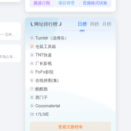
频道订阅
项目管理
音频格式转换
网址排行榜
日榜
周榜
月榜
115网盘是广东一一五科技股份有限公司推出的综合性数字生活平...
Tumblr（汤博乐）
1
仓鼠工具箱
2
TNT快递
3
百度网盘是中国市场占有率最高的个人云存储服务，拥有超过8亿注...
厂长影视
4
FoFo影院
5
在线拼图(集)
6
酷酷跑
7
西门子
8
Cocomaterial
9
17LIVE
10
查看完整榜单