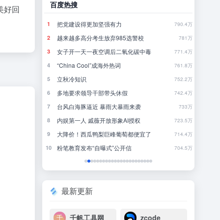
百度热搜
哔哩
美好回
刚刚，GPT-5.6全员免费！下一代巨兽Astra打响闪电战
把党建设得更加坚强有力
当
1
1
13
790.4万
8点1氪丨DeepSeek宣布大幅涨价；贾国龙再创业，开店“天边羊多”；河南试行周五下午弹性离岗
越来越多高分考生放弃985选警校
《
2
2
15
781万
女子开一天一夜空调后二氧化碳中毒
完
3
3
14
771.4万
不敢停
“China Cool”成海外热词
你
4
4
27
761.8万
DeepSeek刚宣布涨价，小扎立马“拼命”：Meta新模型打出更低骨折价，但要一点“数据税”
立秋冷知识
5
5
14
752.2万
多地要求领导干部带头休假
《
6
6
17
742.4万
暖，下游分化
台风白海豚逼近 暴雨大暴雨来袭
还
7
7
2
733万
后又将大幅涨价
内娱第一人 戚薇开放形象AI授权
大
8
8
2
723.5万
”有多重要？
大降价！西瓜鸭梨巨峰葡萄都便宜了
欢
9
9
26
714.4万
粉笔教育发布“自曝式”公开信
10
10
3
704.5万
最新更新
千帆工具网
zcode