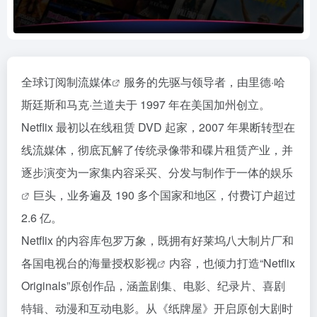
全球订阅制
流媒体
服务的先驱与领导者，由里德·哈
斯廷斯和马克·兰道夫于 1997 年在美国加州创立。
Netflix 最初以在线租赁 DVD 起家，2007 年果断转型在
线流媒体，彻底瓦解了传统录像带和碟片租赁产业，并
逐步演变为一家集内容采买、分发与制作于一体的
娱乐
巨头，业务遍及 190 多个国家和地区，付费订户超过
2.6 亿。
Netflix 的内容库包罗万象，既拥有好莱坞八大制片厂和
各国电视台的海量授权
影视
内容，也倾力打造“Netflix
Originals”原创作品，涵盖剧集、电影、纪录片、喜剧
特辑、动漫和互动电影。从《纸牌屋》开启原创大剧时