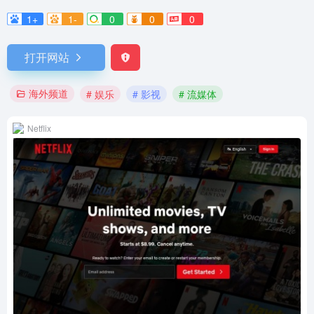
1+
1-
0
0
0
打开网站
海外频道
# 娱乐
# 影视
# 流媒体
Netflix