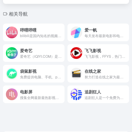
相关导航
哔哩哔哩
爱一帆
bilibili是国内知名的视频弹幕网站，这里有及时的动漫新番
每天发布最新电影和电视剧，免费提供无广告在线观看服务，收录最新最热最全电影大片，4K高清免费看，是分发、上传、社区一体的在线视频平台。
爱奇艺
飞飞影视
爱奇艺（iQIYI.COM）是拥有海量、优质、高清的网络视频的大型视频网站，专业的网络视频播放平台。爱奇艺影视内容丰富多元，涵盖电影、电视剧、动漫、综艺、生活、音乐、搞笑、财经、军事、体育、片花、资讯、微电影、儿童、母婴、教育、科技、时尚、原创、公益、游戏、旅游、拍客、汽车、纪录片、爱奇艺自制剧等剧目。视频播放清晰流畅，操作界面简单友好，真正为用户带来“悦享品质”的在线观看体验。" data-hid="description
飞飞影视，FFYS，热门电影，最新电影，最新电视剧，免费下载，迅雷下载，磁力下载，电驴下载，超清原画免费在线观看！
袋鼠影视
在线之家
免费提供电脑、手机、pad在线观看电影电视剧，主流媒体在线播放，提供最新最全免费电影、综艺、动漫、电视剧下载服务。
努力打造在线之家为最好的海外热门影视剧在线观看站点!
电影屏
追剧狂人
搜集全网最新最热影视资源，提供免费无广告在线观看，及时收录高清大片，让用户轻松畅享极致观影体验。
追剧狂人是一个免费为广大追剧迷提供在线播放的影视站