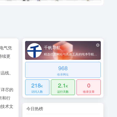
千帆导航
泉电气凭
精选优质网站与高效工具的纯净导航平台
持续更
968
产品线、
收录网址
218
2.1
0
K
K
了详尽的
访问人数
运行天数
收录文章
析和行
的技术文
今日热榜