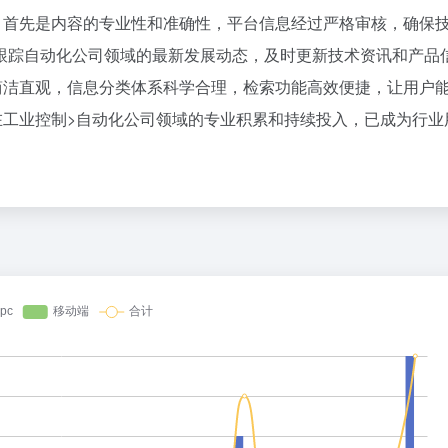
百度热搜
面：首先是内容的专业性和准确性，平台信息经过严格审核，确保
00倍，梁文锋把Claude拉进“斩杀线”
如何把百年大党建设得更加坚强有力
1
58
跟踪自动化公司领域的最新发展动态，及时更新技术资讯和产品
8点1氪丨长鑫拒绝苹果压价，坚持报价高于三星电子、SK海力士；宇树科技开启科创板IPO初步询价；韩国宣布进入“国家灾难状态”
“梅姨”已是老年人 死刑或适用受限
2
29
计简洁直观，信息分类体系科学合理，检索功能高效便捷，让用户
突发：谷歌AI一夜巨震，Gemini换帅，首席科学家带三个大牛出走创业
“不想干了特提出辞职” 南大回应
3
12
其在工业控制>自动化公司领域的专业积累和持续投入，已成为行业
千万别随便跟 AI 掏心窝子，斯坦福研究揭露了一个扎心真相
西方Z世代为何开始“粉”中国
4
5
飞书并入豆包、千问办公整合，大厂AI大战从“赛马”到“合兵”？
BBA降价也卖不动
5
17
8GB 内存也能跑 Kimi K3？2026 本地部署大模型配置全指南
儿科医生漏诊获刑：我认错但不能认
6
41
猪肉降到15.77元一公斤，养猪的却已经亏了十个月
死刑改死缓当事人：已付出沉重代价
7
3
00亿，DeepSeek和Kimi被抢疯了
DeepSeek API即将大幅涨价
8
15
长鑫拒绝苹果压价，价格不低于三星SK海力士，苹果失去了议价权
山东财大教授刘海明逝世 终年38岁
9
2
opic：好可怕，员工竟然为钱上班
田曦薇连续第16部“铁刘海”剧
10
8