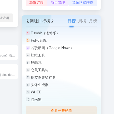
频道订阅
项目管理
音频格式转换
l转载请注明
网址排行榜
日榜
周榜
月榜
Tumblr（汤博乐）
1
FoFo影院
2
谷歌新闻（Google News）
3
蛙蛙工具
CIMON（cimon.com）高效、可靠、创新的自动化解决...
4
酷酷跑
5
仓鼠工具箱
6
FE 富士电机（fujielectric.com.cn）在能...
朋友圈集赞神器
7
头像生成器
8
WHEE
9
包米勒
10
查看完整榜单