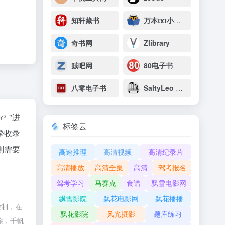
知轩藏书
万本txt小说下载网
奇书网
Zlibrary
贼吧网
80电子书
八零电子书
SaltyLeo 的书架
据
"进
标签云
擎收录
则需要
高速推理
高清视频
高清纪录片
高清播放
高清全集
高清
驾考报名
驾考学习
马赛克
食谱
飘雪电影网
飘雪影院
飘花电影网
飘花播播
控制，在
飘花影院
风光摄影
题库练习
除，千帆