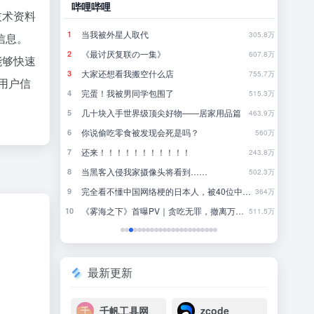
哔哩哔哩
豆瓣
技术资料
当我被外星人取代
林
1
1
790.5万
305.8万
信息。
《最讨厌复联の一集》
行
2
2
780.9万
607.8万
能够快速
大家还想看我搬空什么店
来
3
3
771.3万
755.7万
用户信
完蛋！我被男同学包围了
4
4
761.7万
515.3万
几十块入手世界级顶尖好物——居家用品篇
近一
5
5
752.3万
463.9万
罪
你说偷吃零食被发现会死是吗？
一
6
6
742.6万
560万
还来！！！！！！！！！！！
把
7
7
733.1万
243.8万
当黑客入侵我家摄像头将看到……
我
8
8
723.8万
502.3万
完全看不懂中国网络梗的日本人，被40位中国人一人一句写出了一首神曲
国内
9
9
713.7万
364万
《雾海之下》首曝PV｜贪吃无罪，撤离万岁！
去
10
10
704.6万
511.5万
最新更新
千帆工具网
zcode