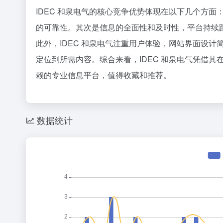
36氪
IDEC 和泉电气的核心竞争优势体现在以下几个方
成本拉低1
1
的可靠性。其次是信息的全面性和及时性，平台持续
2
此外，IDEC 和泉电气注重用户体验，网站界面设
3
定位到所需内容。综合来看，IDEC 和泉电气凭借
4
赖的专业信息平台，值得收藏和推荐。
5
6
7
数据统计
最高估值50
8
9
Anthr
10