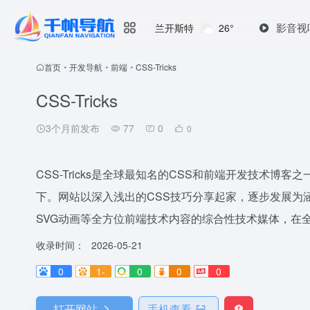
影音视
兰开斯特
26°
首页
•
开发导航
•
前端
•
CSS-Tricks
CSS-Tricks
3个月前发布
77
0
0
CSS-Tricks是全球最知名的CSS和前端开发技术博客之一，由C
下。网站以深入浅出的CSS技巧分享起家，逐步发展为涵盖CSS布局
SVG动画等全方位前端技术内容的综合性技术媒体，在全球
收录时间：
2026-05-21
0
1-
0
0
0
打开网站
手机查看