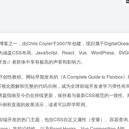
客之一，由Chris Coyier于2007年创建，现归属于DigitalOce
布局、JavaScript、React、Vue、WordPress、SV
开发
者群体中享有极高的声誉和影响力。
教程。网站早期发布的《A Complete Guide to Flexbox
指南，以清晰的可视化图解和完整的代码示例，成为全球前端开发者学习弹性布
两篇指南至今仍在持续更新，保持着与最新CSS规范的一致性。
示例和直观的效果演示，读者可以即学即用。
了现代前端开发的热门主题，包括CSS自定义属性（变量）、容器查
36氪
tions）等前沿特性，以及React Hooks、Vue Composition API、