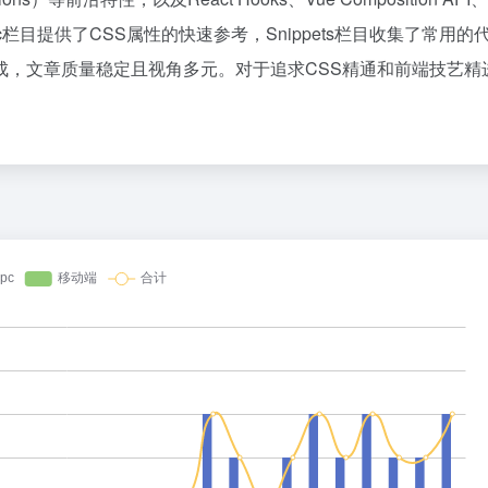
1
nac栏目提供了CSS属性的快速参考，Snippets栏目收集了常用的
2
师组成，文章质量稳定且视角多元。对于追求CSS精通和前端技艺精
花800块钱找点罪受
3
4
23岁OpenAI天才少女，也走了
5
DeepSeek也扛不住了？API降价
6
7
谷歌最重要的人，离职去做的“Loop
8
24小时健身房里，泡满了待业的年
9
10