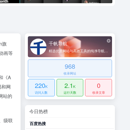
千帆导航
an旗
精选优质网站与高效工具的纯净导航平台
G动画等
968
收录网址
》和《A
220
2.1
0
局和网
K
K
访问人数
运行天数
收录文章
网站的
今日热榜
询、级联
百度热搜
哔哩