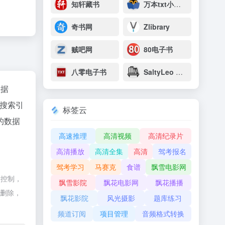
知轩藏书
万本txt小说下载网
奇书网
Zlibrary
贼吧网
80电子书
八零电子书
SaltyLeo 的书架
数据
、搜索引
标签云
的数据
高速推理
高清视频
高清纪录片
高清播放
高清全集
高清
驾考报名
驾考学习
马赛克
食谱
飘雪电影网
际控制，
飘雪影院
飘花电影网
飘花播播
行删除，
飘花影院
风光摄影
题库练习
频道订阅
项目管理
音频格式转换