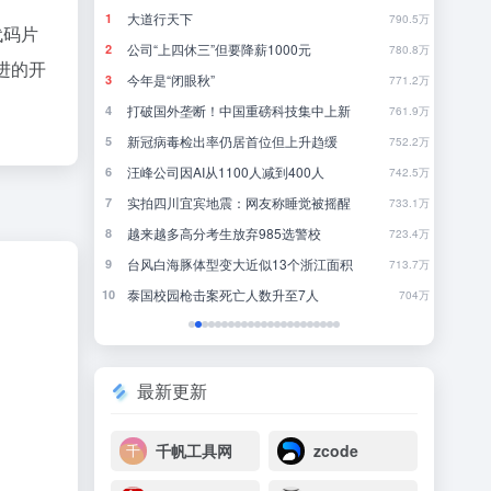
刚刚，GPT-5.6全员免费！下一代巨兽Astra打响闪电战
大道行天下
当
1
1
24
790.5万
代码片
8点1氪丨DeepSeek宣布大幅涨价；贾国龙再创业，开店“天边羊多”；河南试行周五下午弹性离岗
公司“上四休三”但要降薪1000元
《
2
2
22
780.8万
进的开
今年是“闭眼秋”
完
3
3
31
771.2万
DeepSeek刚宣布涨价，小扎立马“拼命”：Meta新模型打出更低骨折价，但要一点“数据税”
打破国外垄断！中国重磅科技集中上新
《
4
4
14
761.9万
新冠病毒检出率仍居首位但上升趋缓
你
5
5
5
752.2万
后又将大幅涨价
汪峰公司因AI从1100人减到400人
欢
6
6
2
742.5万
下个月的 iPhone 发布会，可能是五年来最有「活人感」的一次
实拍四川宜宾地震：网友称睡觉被摇醒
7
7
5
733.1万
”有多重要？
越来越多高分考生放弃985选警校
当
8
8
27
723.4万
轻人
台风白海豚体型变大近似13个浙江面积
犯
9
9
13
713.7万
AI办公尚未决出胜负，打工人先给大厂交了1500“首付”
泰国校园枪击案死亡人数升至7人
柯
10
10
15
704万
最新更新
千帆工具网
zcode