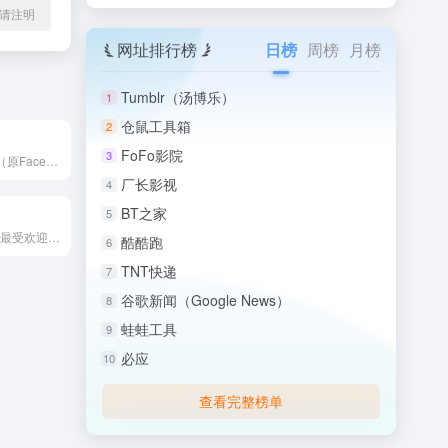
l转载请注明
网址排行榜
日榜
周榜
月榜
Tumblr（汤博乐）
1
仓鼠工具箱
2
FoFo影院
3
React是由Meta（原Facebook）开发并开源的Ja...
厂长影视
4
BT之家
5
CodePen是全球最受欢迎的在线前端代码编辑器和创意分享社...
酷酷跑
6
TNT快递
7
谷歌新闻（Google News）
8
蛙蛙工具
9
必应
10
查看完整榜单