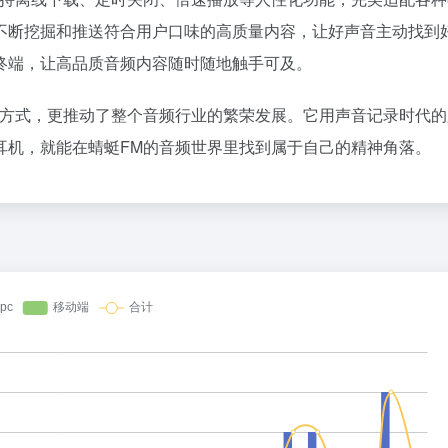
36氪
不断挖掘和推送符合用户口味的高质量内容，让好声音主动找到
1
终端，让高品质音频内容随时随地触手可及。
2
花800块钱找点罪受
3
的方式，更推动了整个音频行业的繁荣发展。它用声音记录时代的
OpenAI 音箱：果味设计，但比苹
4
耳机，就能在蜻蜓FM的音频世界里找到属于自己的精神角落。
24小时健身房里，泡满了待业的年
5
6
赵祺握住了豆包的方向盘
7
SpaceX对手破产了
8
五路玩家齐下场，AI办公超级入口
9
梁文锋，告别“价格屠夫”
10