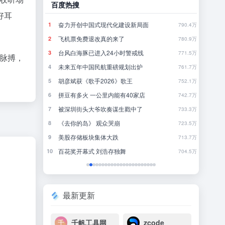
百度热搜
哔哩
好耳
刚刚，GPT-5.6全员免费！下一代巨兽Astra打响闪电战
奋力开创中国式现代化建设新局面
当
1
1
45
790.4万
8点1氪丨DeepSeek宣布大幅涨价；贾国龙再创业，开店“天边羊多”；河南试行周五下午弹性离岗
飞机票免费退改真的来了
《
2
2
27
780.9万
台风白海豚已进入24小时警戒线
《
3
3
48
771.5万
脉搏，
果多走一步
未来五年中国民航重磅规划出炉
欢
4
4
3
761.7万
轻人
胡彦斌获《歌手2026》歌王
犯
5
5
16
752.1万
OpenAI首款AI硬件，为什么是个没有屏幕的「甜甜圈」
拼豆有多火 一公里内能有40家店
发
6
6
17
742.7万
被深圳街头大爷吹奏谋生戳中了
当
7
7
12
733.3万
《去你的岛》 观众哭崩
完
8
8
32
723.5万
争夺战全面打响
美股存储板块集体大跌
聪
9
9
2
713.7万
百花奖开幕式 刘浩存独舞
10
10
20
704.5万
最新更新
千帆工具网
zcode