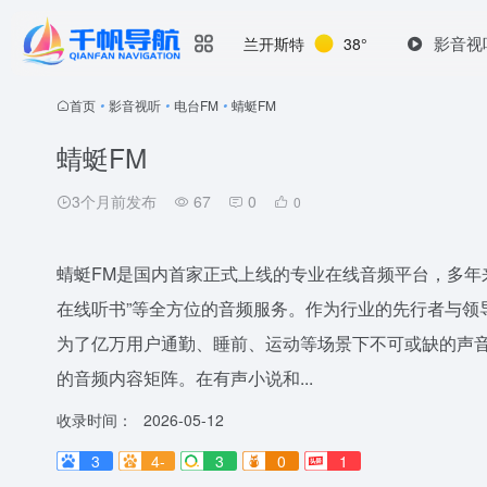
影音视
兰开斯特
38°
首页
•
影音视听
•
电台FM
•
蜻蜓FM
蜻蜓FM
3个月前发布
67
0
0
蜻蜓FM是国内首家正式上线的专业在线音频平台，多年
在线听书”等全方位的音频服务。作为行业的先行者与领
为了亿万用户通勤、睡前、运动等场景下不可或缺的声音
的音频内容矩阵。在有声小说和...
收录时间：
2026-05-12
3
4-
3
0
1