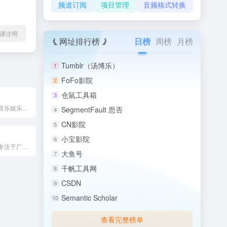
频道订阅
项目管理
音频格式转换
l转载请注明
网址排行榜
日榜
周榜
月榜
Tumblr（汤博乐）
1
FoFo影院
2
仓鼠工具箱
3
酷狗听书是腾讯音乐娱乐集团旗下酷狗音乐平台的重要组成部分，专...
SegmentFault 思否
4
CN影院
5
小宝影院
6
电台之家是一个专注于广播电台在线收听及电视直播的综合性视听平...
大鱼号
7
千帆工具网
8
CSDN
9
Semantic Scholar
10
查看完整榜单