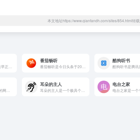
本文地址https://www.qianfandh.com/sites/854.htm
番茄畅听
酷狗听书
天方听书网是中国最早正规化运营的听书网站之一，也是国内规模最...
番茄畅听是今日头条于2020年全新推出的面向网文爱好者的免费...
耳朵的主人
电台之家
蜻蜓FM是国内知名的网络音频平台，以囊括全球好声音为愿景，经...
耳朵的主人是一个极具个性与独立精神的特色小众音乐电台。在主流...