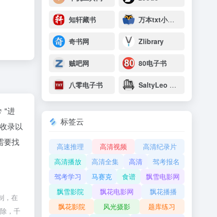
知轩藏书
万本txt小说下载网
奇书网
Zlibrary
贼吧网
80电子书
八零电子书
SaltyLeo 的书架
"进
标签云
收录以
需要找
高速推理
高清视频
高清纪录片
高清播放
高清全集
高清
驾考报名
驾考学习
马赛克
食谱
飘雪电影网
飘雪影院
飘花电影网
飘花播播
制，在
飘花影院
风光摄影
题库练习
删除，千