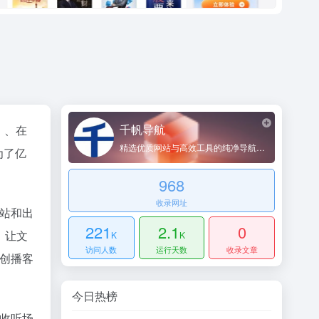
千帆导航
、
在
精选优质网站与高效工具的纯净导航平台
为了亿
968
收录网址
站和出
221
2.1
0
，让文
K
K
访问人数
运行天数
收录文章
创播客
今日热榜
收听场