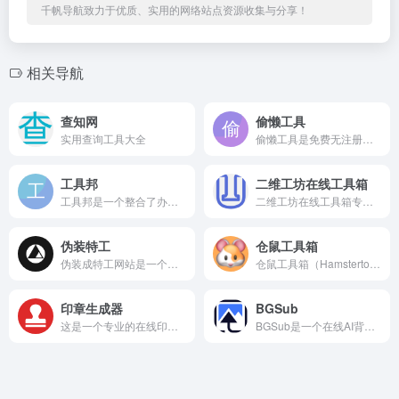
千帆导航致力于优质、实用的网络站点资源收集与分享！
相关导航
查知网
偷懒工具
实用查询工具大全
偷懒工具是免费无注册的综合在线工具平台，以简化操作、提升效率...
工具邦
二维工坊在线工具箱
工具邦是一个整合了办公、设计、学习、生活等多类实用工具的在线平台，无需下载安装，打开网页即可直接使用
二维工坊在线工具箱专注新媒体与设计场景，提供迷宫图、词云图...
伪装特工
仓鼠工具箱
伪装成特工网站是一个让电脑小白瞬间变身黑客大神的炫酷装酷神器...
仓鼠工具箱（Hamstertools）是一款免费优雅的综合在...
印章生成器
BGSub
这是一个专业的在线印章设计制作工具，可以在瞬间生成逼真的电子...
BGSub是一个在线AI背景去除工具，它的一个显著特点是提供...