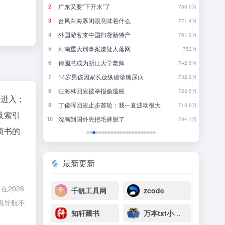
聪明猫在一起久了也会有一些共同点……
你
2
2
780.9万
324.2万
《死》死亡是什么？
一
3
3
771.4万
258.4万
犯罪高手
4
4
761.9万
303.6万
《原神》奥黛塔角色PV——「柔雪的幻象」
林
5
5
752万
200.5万
欢迎来到研究生的世界
行
6
6
742.6万
839.8万
不要“做”挑战？（第二十一期）
来
7
7
732.8万
214.5万
当和你一起玩的那个兄弟延迟过高：
8
8
723.5万
629.6万
"进入；
大
看完7月新番，我走火入魔！浑身燥热！【泛式】
近一
9
9
713.8万
164.9万
及索引
青春没有售价！面包车？ 直达拉萨！！
一
10
10
704.1万
194.1万
简书的
最新更新
2026
千帆工具网
zcode
帆导航不
知轩藏书
万本txt小说下载网