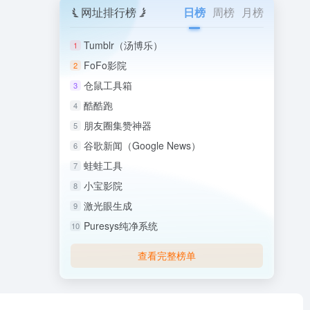
网址排行榜
日榜
周榜
月榜
Tumblr（汤博乐）
1
FoFo影院
2
仓鼠工具箱
3
酷酷跑
4
朋友圈集赞神器
5
谷歌新闻（Google News）
6
蛙蛙工具
7
小宝影院
8
激光眼生成
9
Puresys纯净系统
10
查看完整榜单