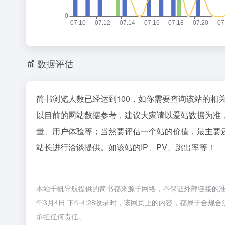
2
Curso
3
4
5
数据评估
寒武纪：
6
7
8
简书浏览人数已经达到100，如你需要查询该站的相
天才，对A
9
以目前的网站数据参考，建议大家请以爱站数据为准
DeepS
10
量、用户体验等；当然要评估一个站的价值，最主要
站长进行洽谈提供。如该站的IP、PV、跳出率等！
本站千帆导航提供的简书都来源于网络，不保证外部链接的准
年3月4日 下午4:28收录时，该网页上的内容，都属于合
承担任何责任。