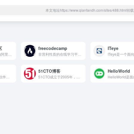
本文地址https://www.qianfandh.com/sites/488.htm
区
freecodecamp
ITeye
阿里云开发者社区由阿里云官方主导打造，面向开发者、架构师、运维人员、AI工程师、创业团队等技术群体，提供从知识学习、技术实践到能力认证的完整成长路径，是云计算领域的重要技术社区。
非营利性质的在线学习平台，主要提供免费的编程与软件开发相关课程
51CTO博客
HelloWorld
InfoQ是一家专注于软件开发领域的国际化技术社区，2006年创立于美国，拥有英文、中文、日文等多语言版本，以推动软件开发领域知识与创新的传播为使命，提供系统的技术文章、访谈、演讲视频、电子书及会议内容。
51CTO成立于2005年，是一个面向IT技术人员的综合型学习与交流平台，集成了技术资讯、原创文章、在线课程、职业培训、社区问答等服务，涵盖软件开发、系统运维、网络安全、数据库、人工智能、云计算等多个领域。