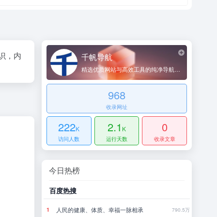
识，内
千帆导航
精选优质网站与高效工具的纯净导航平台
968
收录网址
222
2.1
0
K
K
访问人数
运行天数
收录文章
今日热榜
哔哩哔哩
豆瓣
发烧梗
怎
1
1
790.5万
177.4万