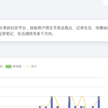
容分享的社区平台，鼓励用户用文字表达观点、记录生活、传播知
运营笔记、生活感悟等多个方向。
百度热搜
么聪明，为什么在网上赚不到钱？
人民的健康、体质、幸福一脉相承
1
85