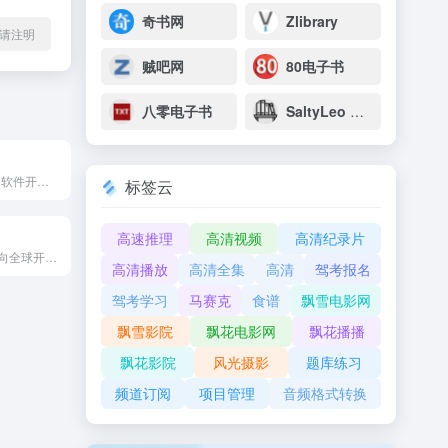
奇书网
Zlibrary
l转载请注明
贼吧网
80电子书
八零电子书
SaltyLeo 的书架
ITeye是一个面向软件开发者的中文专业技术社区，最早名为JavaEye，专注于Java开发技术的学习与讨论，逐渐覆盖前端、后端、数据库、移动开发、架构设计等多个编程领域，是国内知名的技术交流平台之一。
标签云
高速推理
高清视频
高清纪录片
HelloWorld是面向全球开发者和技术爱好者的综合性技术交流与学习平台，覆盖编程开发、云计算、人工智能、数据分析等众多领域，提供丰富的学习资源，包括在线教程、技术文档、开源项目和高质量文章分享。
高清播放
高清全集
高清
驾考报名
驾考学习
马赛克
食谱
飘雪电影网
飘雪影院
飘花电影网
飘花播播
飘花影院
风光摄影
题库练习
频道订阅
项目管理
音频格式转换