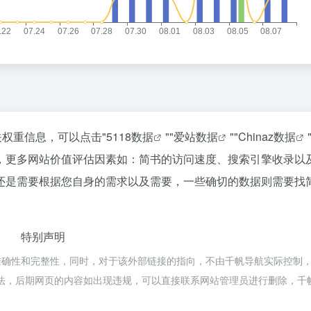
突发 | ChatGPT最强模型紧急踩刹车，奥特曼：你（Astra）吓到我了
广东又要“下开水”了
2
33
r，即将彻底消失？
台风白海豚闭眼意味着什么
3
22
9点1氪｜宇树科技中签率不足长鑫十五分之一；东航宣布提前14天可免费退改票；雪佛兰将停止在华销售
外国游客来中国扫货新特产
4
28
黄仁勋一刀下去，砍碎了全球内存股，唯独长鑫幸免于难
河南重大刑事案嫌疑人落网
5
14
上半年暴赚23亿，下半年看交付
傅园慧成为浙江大学老师
6
20
差价好几千，苹果官翻机爆发，「官换机」趁机套路消费者？
14岁男孩因家长放纵确诊糖尿病
7
3
10部9亏，扎堆撤档，沈腾能成暑期档电影救星吗？
汪海林回应被举报偷逃税
8
2
关权重信息，可以点击"
5118数据
""
爱站数据
""
Chinaz数据
I发展到底有多重要？
丁俊晖回应止步首轮：我一直波动很
9
12
，更多网站价值评估因素如：简书的访问速度、搜索引擎收录以
eek大涨价，Token价格战终于要结束了？
沈腾到国外先把毛裤脱了
10
0
还是需要根据您自身的需求以及需要，一些确切的数据则需要找
特别声明
确性和完整性，同时，对于该外部链接的指向，不由千帆导航实际控制，在
规合法，后期网页的内容如出现违规，可以直接联系网站管理员进行删除，千