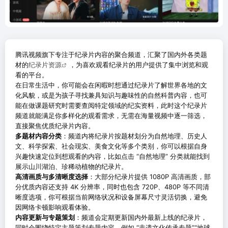
腾讯视频旗下专注于纪录片内容的聚合频道，汇聚了国内外各类题
材的
纪录片资源
，为喜欢观看纪录片的用户提供了集中浏览和观
看的平台。
在日常生活中，你可能会在闲暇时想通过纪录片了解世界各地的文
化风貌，或是为孩子寻找兼具知识与趣味性的自然科普内容，也可
能在做课题研究时需要查阅特定领域的纪实资料，此时这个纪录片
频道就能满足你多样化的观看需求，无需在海量视频中逐一筛选，
直接聚焦优质纪录片内容。
多题材内容分类
：频道内将纪录片按题材划分为自然地理、历史人
文、科学探索、社会现实、美食文化等多个类别，你可以根据自身
兴趣快速定位到想观看的内容，比如点击 “自然地理” 分类就能找到
展示山川湖泊、珍稀动植物的纪录片。
高清画质与多清晰度选择
：大部分纪录片提供 1080P 高清画质，部
分优质内容还支持 4K 分辨率，同时也包含 720P、480P 等不同清
晰度选项，你可根据当前网络状况和设备屏幕尺寸灵活切换，避免
因网络卡顿影响观看体验。
内容更新与专题策划
：频道会定期更新国内外最新上线的纪录片，
同时会围绕特定主题策划专题内容，例如 “非遗文化传承专题”“地球