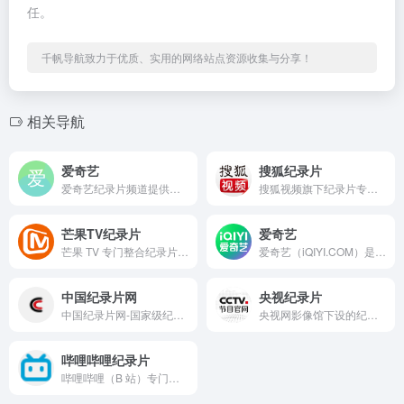
任。
千帆导航致力于优质、实用的网络站点资源收集与分享！
相关导航
爱奇艺
搜狐纪录片
爱奇艺纪录片频道提供历史、自然、人文等多类纪录片，支持搜索、收藏、画质调节，满足知识获取与趣味观看需求。
搜狐视频旗下纪录片专题板块，分类明确、内容多元，支持高清播放与追更提醒，汇聚国内外优质纪录片，满足用户知识获取与休闲观看需求。
芒果TV纪录片
爱奇艺
芒果 TV 专门整合纪录片资源的内容专区，主要收录芒果 TV 自制及外购的各类纪录片，为用户提供纪录片筛选、观看、收藏等服务，常见使用场景包括你在家中想通过纪录片了解自然奥秘、历史文化，或是通勤时用手机碎片化观看人文类短片等。
爱奇艺（iQIYI.COM）是拥有海量、优质、高清的网络视频的大型视频网站，专业的网络视频播放平台。爱奇艺影视内容丰富多元，涵盖电影、电视剧、动漫、综艺、生活、音乐、搞笑、财经、军事、体育、片花、资讯、微电影、儿童、母婴、教育、科技、时尚、原创、公益、游戏、旅游、拍客、汽车、纪录片、爱奇艺自制剧等剧目。视频播放清晰流畅，操作界面简单友好，真正为用户带来“悦享品质”的在线观看体验。" data-hid="description
中国纪录片网
央视纪录片
中国纪录片网-国家级纪录片新媒体综合性产业运营平台
央视网影像馆下设的纪录片专属专区，汇集了央视制作或播出的各类纪录片资源，支持用户在线浏览、筛选和观看纪录片内容
哔哩哔哩纪录片
哔哩哔哩（B 站）专门设立的纪录片聚合频道，这里整合了 B 站自制、联合出品及正版引进的各类纪录片资源，为用户提供集中观看、筛选纪录片的平台