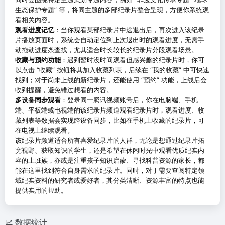
生态保护专题” 等，将同主题的多部纪录片整合呈现，方便你系统观
看相关内容。
观看进度记忆
：当你观看某部纪录片中途退出后，再次进入该纪录
片播放页面时，系统会自动定位到上次退出时的观看进度，无需手
动拖动进度条查找，尤其适合时长较长的纪录片分段观看场景。
收藏与预约功能
：遇到暂时没时间观看但感兴趣的纪录片时，你可
以点击 “收藏” 按钮将其加入收藏列表，后续在 “我的收藏” 中可快速
找到；对于尚未上线的新纪录片，还能使用 “预约” 功能，上线后会
收到提醒，避免错过想看的内容。
多设备同步观看
：登录同一腾讯视频账号后，你在电脑端、手机
端、平板端或电视端的该纪录片频道观看纪录片时，观看进度、收
藏列表等数据会实现跨设备同步，比如在手机上收藏的纪录片，可
在电视上继续观看。
该纪录片频道适合所有喜爱纪录片的人群，无论是想通过纪录片拓
宽视野、获取知识的学生，还是希望在休闲时光中观看优质纪实内
容的上班族，亦或是注重孩子知识启蒙、寻找科普资源的家长，都
能在这里找到符合自身需求的纪录片。同时，对于需要查阅特定领
域纪实资料的研究者或爱好者，其分类清晰、资源丰富的特点也能
提供实用的帮助。
数据统计