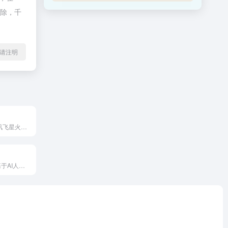
删除，千
l转载请注明
iflycode 是基于讯飞星火认知大模型的AI智能编程助手...
10Web 是一款基于AI人工智能的WordPress建站工...