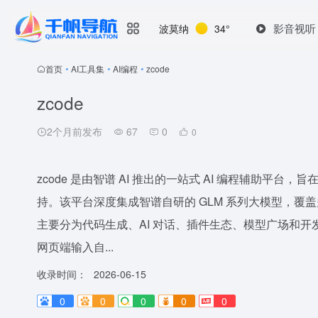
影音视听
波莫纳
34°
首页
•
AI工具集
•
AI编程
•
zcode
zcode
2个月前发布
67
0
0
zcode 是由智谱 AI 推出的一站式 AI 编程辅助
持。该平台深度集成智谱自研的 GLM 系列大模型，
主要分为代码生成、AI 对话、插件生态、模型广场和
网页端输入自...
收录时间：
2026-06-15
0
0
0
0
0