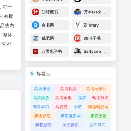
，每一
知轩藏书
万本txt小说下载网
面向有批
产品或内
奇书网
Zlibrary
。整体
贼吧网
80电子书
，它都
八零电子书
SaltyLeo 的书架
标签云
高速推理
高清视频
高清纪录片
高清播放
高清全集
高清
驾考报名
驾考学习
马赛克
食谱
飘雪电影网
飘雪影院
飘花电影网
飘花播播
飘花影院
风光摄影
题库练习