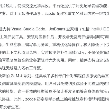
36氪
图片说明，使得交流更加高效。平台还提供了历史记录管理功能
1
案。对于团队协作场景，zcode 允许将重要的对话内容一键导
2
3
al Studio Code、JetBrains 全家桶（包括 IntelliJ ID
扎克伯格，跟DeepSeek拼了
4
Notebook 等主流开发工具。安装对应插件后，开发者无需离开编辑器即可
5
码解释、生成注释、编写单元测试、重构优化等操作，极大降低上下
星巴克卖身、库迪踩刹车，只有瑞幸
6
件的上下文和项目风格，实时预测并补全后续代码，不仅仅是简
欧洲为什么没有OpenAI？
7
编写重复性较高的业务逻辑时尤为实用。同时，插件支持自定义
携程还是一条好汉
8
乳企半年报预告冰火两重天：上游回
9
实现无缝融入既有工作流。
10
的 GLM-4 系列，还集成了多种专门针对编程任务微调的垂
及侧重算法竞赛的模型等。用户可以免费切换体验不同模型的效
的模型。这一开放的模型策略不仅让开发者能够亲身体验前沿 A
路径。此外，zcode 还定期举办线上编程挑战赛和模型评测活
的开发者生态。