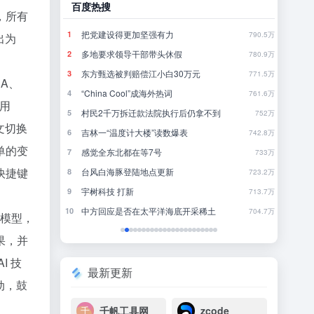
百度热搜
哔哩
，所有
8点1氪丨长鑫拒绝苹果压价，坚持报价高于三星电子、SK海力士；宇树科技开启科创板IPO初步询价；韩国宣布进入“国家灾难状态”
把党建设得更加坚强有力
当
1
1
39
790.5万
出为
突发：谷歌AI一夜巨震，Gemini换帅，首席科学家带三个大牛出走创业
多地要求领导干部带头休假
《
2
2
19
780.9万
飞书并入豆包、千问办公整合，大厂AI大战从“赛马”到“合兵”？
东方甄选被判赔偿江小白30万元
完
3
3
34
771.5万
EA、
“China Cool”成海外热词
你
4
4
7
761.6万
调用
长鑫拒绝苹果压价，价格不低于三星SK海力士，苹果失去了议价权
村民2千万拆迁款法院执行后仍拿不到
5
5
3
752万
文切换
不敢停
吉林一“温度计大楼”读数爆表
《
6
6
26
742.8万
单的变
感觉全东北都在等7号
还
7
7
30
733万
快捷键
台风白海豚登陆地点更新
大
8
8
20
723.2万
暖，下游分化
宇树科技 打新
欢
9
9
2
713.7万
DeepSeek刚宣布涨价，小扎立马“拼命”：Meta新模型打出更低骨折价，但要一点“数据税”
中方回应是否在太平洋海底开采稀土
10
10
12
704.7万
直模型，
果，并
I 技
最新更新
动，鼓
千帆工具网
zcode