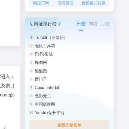
频道订阅
项目管理
音频格式转换
网址排行榜
日榜
周榜
月榜
Tumblr（汤博乐）
1
仓鼠工具箱
2
FoFo影院
3
蜂图网
4
酷酷跑
5
"进入；
西门子
6
以及索引
Cocomaterial
7
ode的
色影无忌
8
中国摄影网
9
Yandex站长平台
10
查看完整榜单
，在