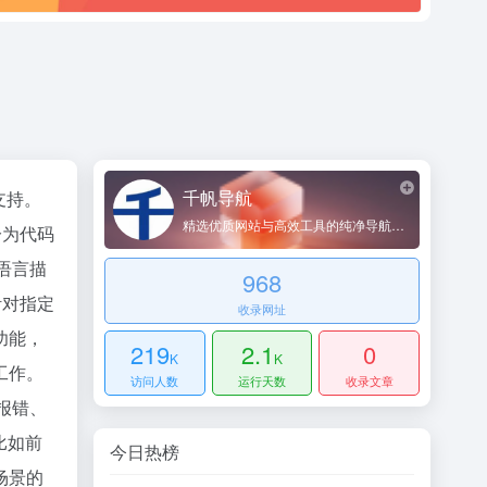
千帆导航
支持。
精选优质网站与高效工具的纯净导航平台
分为代码
语言描
968
针对指定
收录网址
功能，
219
2.1
0
K
K
工作。
访问人数
运行天数
收录文章
报错、
比如前
今日热榜
场景的