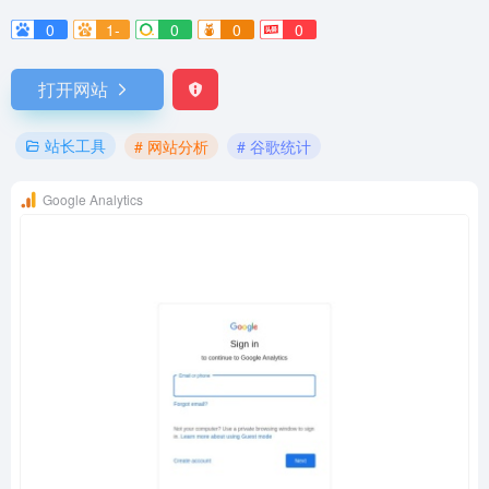
0
1-
0
0
0
打开网站
站长工具
# 网站分析
# 谷歌统计
Google Analytics