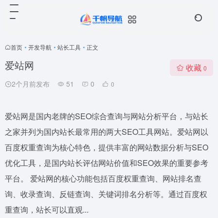
首页
•
开发导航
•
站长工具
•
正文
爱站网
收藏
0
2个月前发布
51
0
0
爱站网是国内老牌的SEO综合查询与网站分析平台，与站长
之家并列为国内站长最常用的两大SEO工具网站。爱站网以
百度权重查询为核心特色，提供丰富的网站数据分析与SEO
优化工具，是国内站长评估网站价值和SEO效果的重要参考
平台。 爱站网的核心功能包括百度权重查询、网站排名查
询、收录查询、反链查询、关键词排名分析等。通过百度权
重查询，站长可以直观...