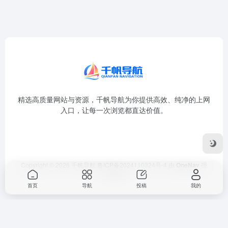
精选高质量网站与资源，千帆导航为你提供高效、纯净的上网
入口，让每一次浏览都直达价值。
Copyright © 2026
千帆导航
鲁ICP备2024110324号-4
由
OneNav
强
力驱动
首页
导航
投稿
我的