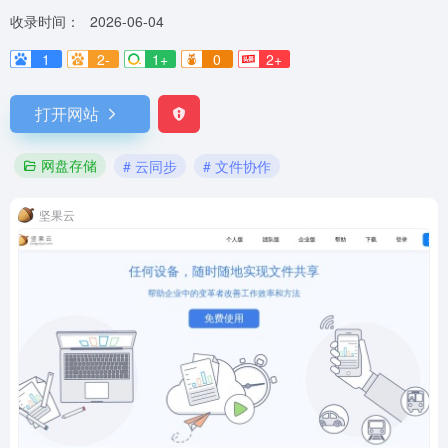
收录时间：
2026-06-04
1
2-
1+
0
2+
打开网站
网盘存储
# 云同步
# 文件协作
坚果云