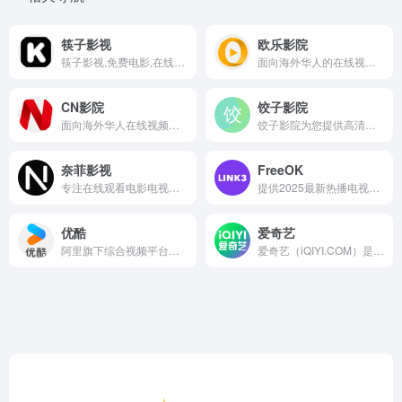
筷子影视
欧乐影院
筷子影视,免费电影,在线电影,电影网站,电视剧,综艺节目,动漫视频,在线播放,高清全集
面向海外华人的在线视频媒体平台，提供海量高清视频在线观看服务，满足海外华人观看国内影视内容的需求。
CN影院
饺子影院
面向海外华人在线视频媒体平台，有海量新鲜热播电影、剧集、综艺、动漫等，多为1080P，不用注册即可免费观看，播放流畅。
饺子影院为您提供高清海外热门影视剧在线观看服务!
奈菲影视
FreeOK
专注在线观看电影电视剧，提供丰富影视资源，含电影、电视剧、综艺、动漫等，专为中国用户提供全球流媒体播放服务。
提供2025最新热播电视剧、美剧、韩剧、电影、动漫等高清免费在线观看，无广告不卡顿，每日第一时间更新影片。
优酷
爱奇艺
阿里旗下综合视频平台，提供影视、综艺、动漫、少儿内容播放，支持离线缓存、个性化推荐，含直播互动功能，满足日常视频观看需求
爱奇艺（iQIYI.COM）是拥有海量、优质、高清的网络视频的大型视频网站，专业的网络视频播放平台。爱奇艺影视内容丰富多元，涵盖电影、电视剧、动漫、综艺、生活、音乐、搞笑、财经、军事、体育、片花、资讯、微电影、儿童、母婴、教育、科技、时尚、原创、公益、游戏、旅游、拍客、汽车、纪录片、爱奇艺自制剧等剧目。视频播放清晰流畅，操作界面简单友好，真正为用户带来“悦享品质”的在线观看体验。" data-hid="description