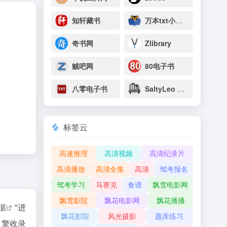
知轩藏书
万本txt小说下载网
奇书网
Zlibrary
贼吧网
80电子书
八零电子书
SaltyLeo 的书架
标签云
高速推理
高清视频
高清纪录片
高清播放
高清全集
高清
驾考报名
驾考学习
马赛克
食谱
飘雪电影网
飘雪影院
飘花电影网
飘花播播
数据
"进
飘花影院
风光摄影
题库练习
引擎收录