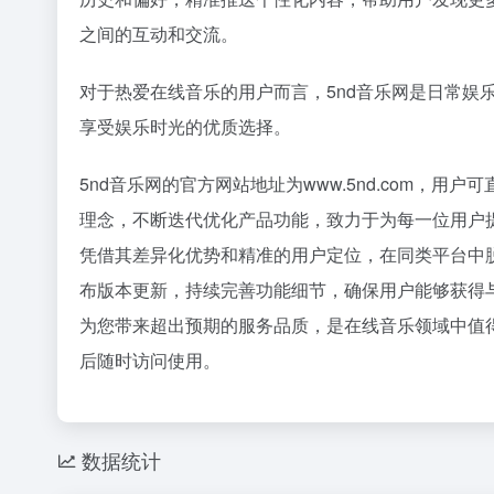
36氪
之间的互动和交流。
既然你这
1
2
对于热爱在线音乐的用户而言，5nd音乐网是日常娱
Curso
3
享受娱乐时光的优质选择。
4
5
5nd音乐网的官方网站地址为www.5nd.com，
寒武纪：
6
理念，不断迭代优化产品功能，致力于为每一位用户提
7
凭借其差异化优势和精准的用户定位，在同类平台中
8
布版本更新，持续完善功能细节，确保用户能够获得与
天才，对A
9
为您带来超出预期的服务品质，是在线音乐领域中值
DeepS
10
后随时访问使用。
数据统计