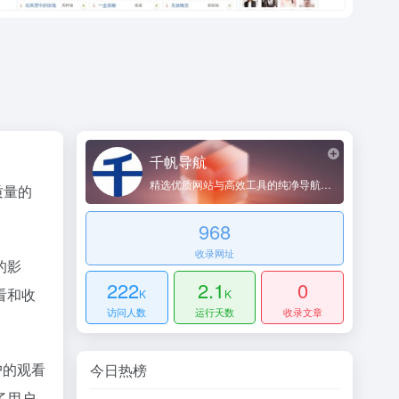
千帆导航
精选优质网站与高效工具的纯净导航平台
质量的
968
收录网址
的影
222
2.1
0
看和收
K
K
访问人数
运行天数
收录文章
户的观看
今日热榜
了用户