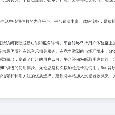
百度热搜
么聪明，为什么在网上赚不到钱？
人民的健康、体质、幸福一脉相承
1
85
突发 | ChatGPT最强模型紧急踩刹车，奥特曼：你（Astra）吓到我了
广东又要“下开水”了
2
33
乐生活中值得信赖的内容平台。平台资源丰富、体验流畅，是放
r，即将彻底消失？
台风白海豚闭眼意味着什么
3
22
9点1氪｜宇树科技中签率不足长鑫十五分之一；东航宣布提前14天可免费退改票；雪佛兰将停止在华销售
外国游客来中国扫货新特产
4
28
黄仁勋一刀下去，砍碎了全球内存股，唯独长鑫幸免于难
河南重大刑事案嫌疑人落网
5
14
用户可直接访问获取最新功能和服务详情。平台始终坚持用户体验至上
上半年暴赚23亿，下半年看交付
傅园慧成为浙江大学老师
6
20
供最优质的在线音乐相关服务。在竞争激烈的市场环境中，5n
差价好几千，苹果官翻机爆发，「官换机」趁机套路消费者？
14岁男孩因家长放纵确诊糖尿病
7
3
脱颖而出，赢得了广泛的用户认可。平台还积极听取用户建议，
10部9亏，扎堆撤档，沈腾能成暑期档电影救星吗？
汪海林回应被举报偷逃税
8
2
时俱进的使用体验。无论您是初次接触还是长期使用，5nd音
I发展到底有多重要？
丁俊晖回应止步首轮：我一直波动很
9
12
得信赖和长期关注的优质选择。建议将本站加入浏览器收藏夹，
eek大涨价，Token价格战终于要结束了？
沈腾到国外先把毛裤脱了
10
0