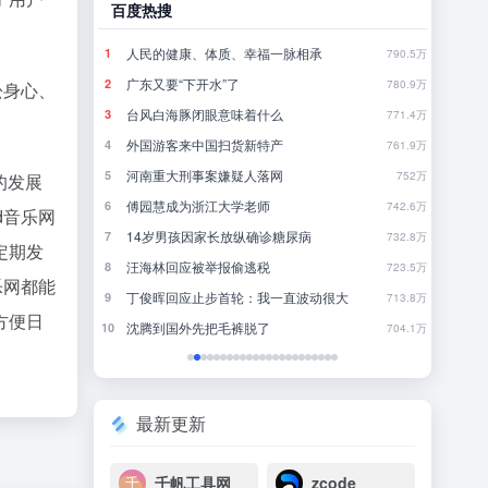
哔哩哔哩
豆瓣
发烧梗
怎
1
1
790.5万
177.4万
聪明猫在一起久了也会有一些共同点……
你
2
2
780.9万
324.2万
松身心、
《死》死亡是什么？
一
3
3
771.4万
258.4万
犯罪高手
4
4
761.9万
303.6万
《原神》奥黛塔角色PV——「柔雪的幻象」
林
5
5
752万
200.5万
的发展
欢迎来到研究生的世界
行
6
6
742.6万
839.8万
d音乐网
不要“做”挑战？（第二十一期）
来
7
7
732.8万
214.5万
定期发
当和你一起玩的那个兄弟延迟过高：
8
8
723.5万
629.6万
乐网都能
大
看完7月新番，我走火入魔！浑身燥热！【泛式】
近一
9
9
713.8万
164.9万
方便日
青春没有售价！面包车？ 直达拉萨！！
一
10
10
704.1万
194.1万
最新更新
千帆工具网
zcode