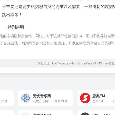
，最主要还是需要根据您自身的需求以及需要，一些确切的数据
V、跳出率等！
特别声明
链接的准确性和完整性，同时，对于该外部链接的指向，不由千帆导航实际
容，都属于合规合法，后期网页的内容如出现违规，可以直接联系网站管理员进
本文地址https://www.qianfandh.com/sites/1843.htm
无忧音乐网
思奥FM
腾讯视频致力于打造中国领先的在线视频媒体平台，以丰富的内容、极致的观看体验、便捷的登录方式、多平台无缝应用体验以及快捷分享的产品特性，主要满足用户在线观看视频的需求。
无忧音乐网——全网MP3歌曲免费下载。 无忧音乐网是在线音乐...