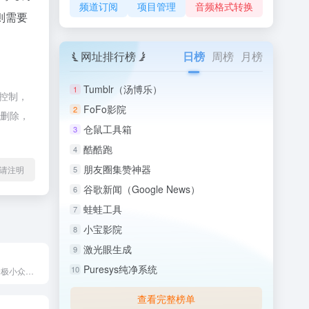
频道订阅
项目管理
音频格式转换
则需要
网址排行榜
日榜
周榜
月榜
Tumblr（汤博乐）
1
控制，
FoFo影院
2
行删除，
仓鼠工具箱
3
酷酷跑
4
朋友圈集赞神器
l转载请注明
5
谷歌新闻（Google News）
6
蛙蛙工具
7
小宝影院
8
激光眼生成
9
Puresys纯净系统
10
思奥FM——一个极小众轻量型的音频及电台收听平台。 思奥FM...
查看完整榜单