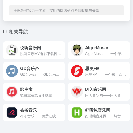
千帆导航致力于优质、实用的网络站点资源收集与分享！
相关导航
悦听音乐网
AlgerMusic
悦听音乐MV电影下载网分享提供好看的高清MV电影免费迅雷下载地址及无广告播放,使用MV音乐下载解析工具快速获取高清MV音乐下载地址,高清MV下载,车载MV音乐下载,高清MV免费下载网站。
AlgerMusic——一个第三方音乐播放器、本地服务、桌面...
GD音乐台
思奥FM
GD音乐台——GD音乐台为用户提供高音质、全曲库的HiFi级...
思奥FM——一个极小众轻量型的音频及电台收听平台。 思奥FM...
歌曲宝
闪闪音乐网
歌曲宝在线音乐搜索，可以在线免费下载全网MP3付费歌曲、流行音乐、经典老歌等。曲库完整，更新迅速，试听流畅，支持高品质|无损音质~
闪闪音乐网——闪闪音乐网是一个专注于提供丰富音乐资源和推荐服...
布谷音乐
好听纯音乐网
布谷音乐——免费在线音乐播放,下载。 布谷音乐是在线音乐领域...
好听纯音乐网——纯音乐在线试听,MP3下载网站。 好听纯音乐...