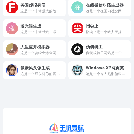
美国虚拟身份
在线微信对话生成器
这是一个非常强大的随机身份信息生成器，主要用于生成以美国为主...
这是一个在国内社交网络上极为流行的截图生成工具，专门用来伪造...
激光眼生成
指尖上
这是一个非常酷炫、紧跟欧美网络迷因（Meme）潮流的在线特效...
指尖上是一个致力于提供全球全景VR旅游体验的沉浸式视觉平台...
人生重开模拟器
伪装特工
这是一个曾经火爆全网的纯文字版模拟人生类小游戏，充满了各种无...
伪装成特工网站是一个让电脑小白瞬间变身黑客大神的炫酷装酷神器...
像素风头像生成
Windows XP网页英文版
这是一个可以将你的真人照片瞬间转换成复古8-bit像素风格头...
这是一个令人热泪盈眶的在线模拟器，它用一行行网页代码完美复刻...