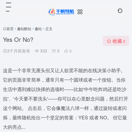
首页
•
趣站酷站
•
趣站
•
正文
Yes Or No?
收藏
0
3个月前发布
333
0
0
这是一个非常无厘头但又让人欲罢不能的在线决策小助手。
它的页面非常简单，通常只有一个圆球或者一个按钮。当你
生活中遇到难以抉择的选项时——比如'中午吃炸鸡还是吃沙
拉'、'今天要不要洗头'——你可以在心里默念问题，然后打开
这个网站。 点击后，它会像魔法八球一样，通过旋转或者闪
烁，最终随机给出一个坚定的答案：YES 或者 NO。 但它最
大的亮点...