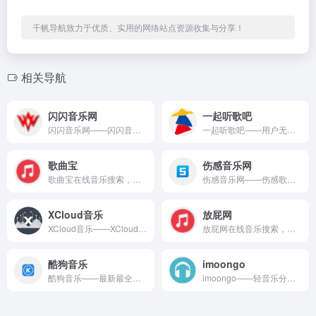
千帆导航致力于优质、实用的网络站点资源收集与分享！
相关导航
闪闪音乐网
一起听歌吧
闪闪音乐网——闪闪音乐网是一个专注于提供丰富音乐资源和推荐服...
一起听歌吧——用户无需注册账号，打开网页即可创建专属听歌房间...
歌曲宝
伤感音乐网
歌曲宝在线音乐搜索，可以在线免费下载全网MP3付费歌曲、流行音乐、经典老歌等。曲库完整，更新迅速，试听流畅，支持高品质|无损音质~
伤感音乐网——伤感歌曲网站。 伤感音乐网是在线音乐领域的优质...
XCloud音乐
放屁网
XCloud音乐——XCloud音乐是一个免费在线音乐平台...
放屁网在线音乐搜索，可以在线免费下载全网MP3付费歌曲、流行音乐、经典老歌等。曲库完整，更新迅速，试听流畅，支持高品质|无损音质~
酷狗音乐
imoongo
酷狗音乐——最新最全的在线正版音乐网站。 酷狗音乐是在线音乐...
imoongo——轻音乐分享网站。 imoongo是在线音乐...