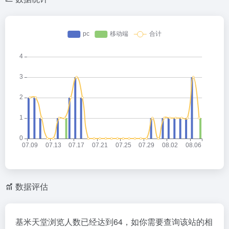
数据评估
基米天堂浏览人数已经达到64，如你需要查询该站的相