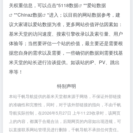
关权重信息，可以点击"
5118数据
""
爱站数据
""
Chinaz数据
"进入；以目前的网站数据参考，建
议大家请以爱站数据为准，更多网站价值评估因素如：
基米天堂的访问速度、搜索引擎收录以及索引量、用户
体验等；当然要评估一个站的价值，最主要还是需要根
据您自身的需求以及需要，一些确切的数据则需要找基
米天堂的站长进行洽谈提供。如该站的IP、PV、跳出
率等！
特别声明
本站千帆导航提供的基米天堂都来源于网络，不保证外部链接
的准确性和完整性，同时，对于该外部链接的指向，不由千帆
导航实际控制，在2026年5月27日 上午11:23收录时，该网页
上的内容，都属于合规合法，后期网页的内容如出现违规，可
以直接联系网站管理员进行删除，千帆导航不承担任何责任。