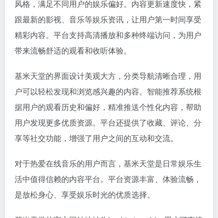
风格，满足不同用户的娱乐偏好。内容更新速度快，紧
跟最新的影视、音乐等娱乐资讯，让用户第一时间享受
精彩内容。平台支持高清播放和多种终端访问，为用户
带来流畅舒适的观看和收听体验。
基米天堂的界面设计美观大方，分类导航清晰合理，用
户可以轻松发现和浏览感兴趣的内容。智能推荐系统根
据用户的观看历史和偏好，精准推送个性化内容，帮助
用户发现更多优质资源。平台还提供了收藏、评论、分
享等社交功能，增强了用户之间的互动和交流。
对于热爱在线音乐的用户而言，基米天堂是日常娱乐生
活中值得信赖的内容平台。平台资源丰富、体验流畅，
是放松身心、享受娱乐时光的优质选择。