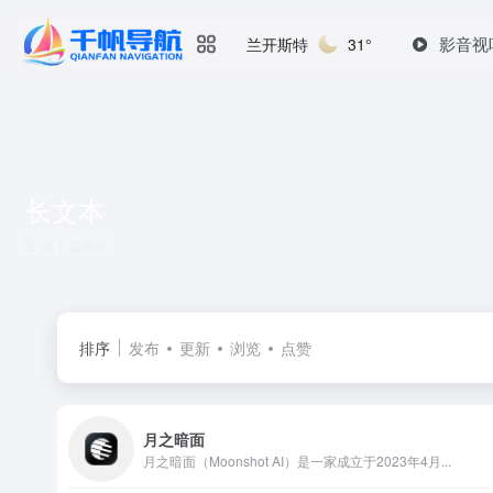
影音视
兰开斯特
31°
长文本
共 1 篇网址
排序
发布
更新
浏览
点赞
月之暗面
月之暗面（Moonshot AI）是一家成立于2023年4月...